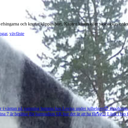
singarna och knutar klippas bort. Kanten kastas eller sicksackas ordent
ingar
,
vävfäste