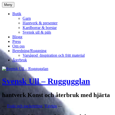
Hoppa
Meny
till
innehåll
Butik
Garn
Hantverk & presenter
Kardborrar & borstar
Svensk ull & päls
Blogg
Press
Om oss
Beredning/Ruggning
Varsågod -Inspiration och fritt material
Återbruk
Svensk Ull – Ruggugglan
hantverk Konst och återbruk med hjärta
—
Frakt och packetering
,
Vävtips
—