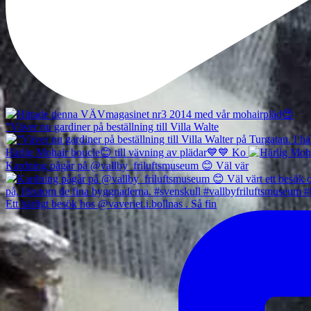
”Väver nu gardiner på beställning till Villa Walte
Härlig Mohair boucle😊 till vävning av plädar💙💙 Ko
Kardning pågår på @vallby_friluftsmuseum 😊 Väl vär
Ett härligt besök hos @vaveriet.i.bollnas . Så fin