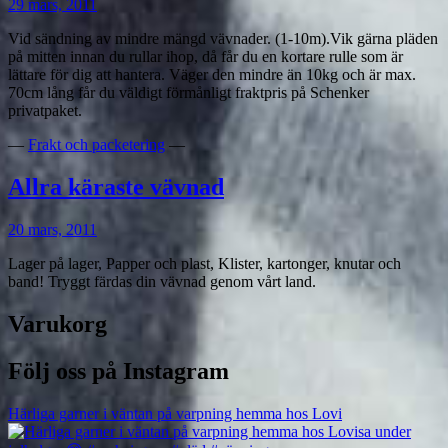
29 mars, 2011
Vid sändning av mindre mängd vävnader. (1-10m).Vik gärna pläden
på mitten innan du rullar ihop, då får du en kortare rulle som är
lättare för dig att hantera. Väger den mindre än 10kg och är max.
70cm lång får du väldigt förmånligt fraktpris på Schenker
privatpaket.
—
Frakt och packetering
—
Allra käraste vävnad
20 mars, 2011
Lager på lager, Papper och plast, Klister, kartonger, knutar och
band! Tryggt färdas din vävnad genom vårt land.
Varukorg
Följ oss på Instagram
Härliga garner i väntan på varpning hemma hos Lovi