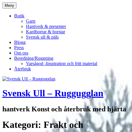
Hoppa
Meny
till
innehåll
Butik
Garn
Hantverk & presenter
Kardborrar & borstar
Svensk ull & päls
Blogg
Press
Om oss
Beredning/Ruggning
Varsågod -Inspiration och fritt material
Återbruk
Svensk Ull – Ruggugglan
hantverk Konst och återbruk med hjärta
Kategori:
Frakt och