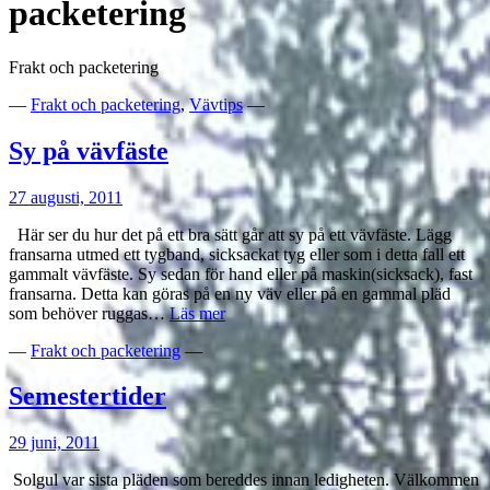
packetering
Frakt och packetering
—
Frakt och packetering
,
Vävtips
—
Sy på vävfäste
27 augusti, 2011
Här ser du hur det på ett bra sätt går att sy på ett vävfäste. Lägg
fransarna utmed ett tygband, sicksackat tyg eller som i detta fall ett
gammalt vävfäste. Sy sedan för hand eller på maskin(sicksack), fast
fransarna. Detta kan göras på en ny väv eller på en gammal pläd
Sy
som behöver ruggas…
Läs mer
på
—
Frakt och packetering
—
vävfäste
Semestertider
29 juni, 2011
Solgul var sista pläden som bereddes innan ledigheten. Välkommen