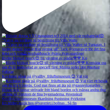
”Väver nu gardiner på beställning till Villa Walte
Härlig Mohair boucle😊 till vävning av plädar💙💙 Ko
Kardning pågår på @vallby_friluftsmuseum 😊 Väl vär
Ett härligt besök hos @vaveriet.i.bollnas . Så fin