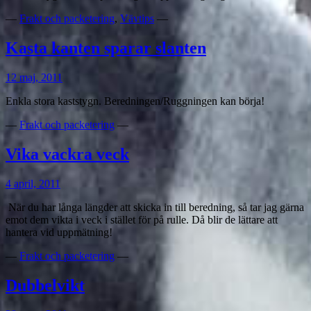
—
Frakt och packetering
,
Vävtips
—
Kasta kanten sparar slanten
12 maj, 2011
Enkla stora kaststygn. Beredningen/Ruggningen kan börja!
—
Frakt och packetering
—
Vika vackra veck
4 april, 2011
När du har långa längder att skicka in till beredning, så tar jag gärna
emot dem vikta i veck i stället för på rulle. Då blir de lättare att
hantera vid uppmätning!
—
Frakt och packetering
—
Dubbelvikt