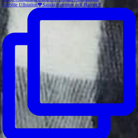
Sörböle Ullstation🧡Saskia Sandring och Harriet E