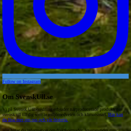
Follow on Instagram
Om SvenskUll.se
Vi på Svensk Ullberedning erbjuder närproducerade produkter av
svensk ull till dig som är miljömedveten och klimatsmart.
Här kan
du läsa mer om oss och vår historia.
Här hittar du information om fraktkostnader, leveranstider mm: