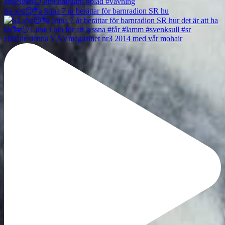
Så sött😍🐑 Stina 7 år berättar för barnradion SR hu
Hittade denna VÄVmagasinet nr3 2014 med vår mohair