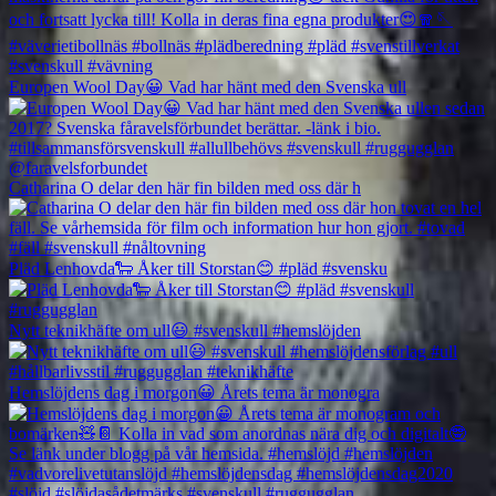
Europen Wool Day😀 Vad har hänt med den Svenska ull
Catharina O delar den här fin bilden med oss där h
Pläd Lenhovda🐑 Åker till Storstan😊 #pläd #svensku
Nytt teknikhäfte om ull😃 #svenskull #hemslöjden
Hemslöjdens dag i morgon😀 Årets tema är monogra