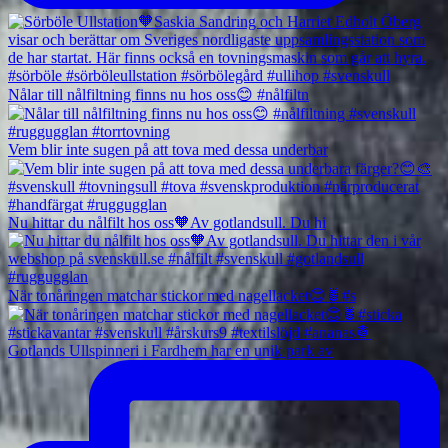
Nålar till nålfiltning finns nu hos oss😊 #nålfiltn
Vem blir inte sugen på att tova med dessa underbar
Nu hittar du nålfilt hos oss🧡Av gotlandsull. Du hi
När tonåringen matchar stickor med nagellacket😊🍍#s
Gotlands Ullspinneri i Fardhem har en unik park av