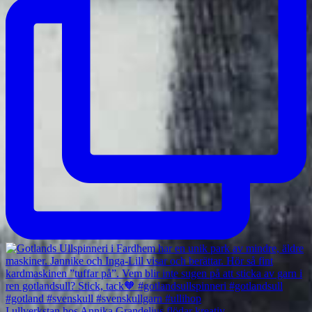
I ullverkstan hos Annika Grandelius flödar kreativ