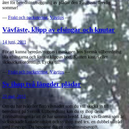
åter för beredning/ruggning av plädar den 1 augusti. Trevlig
sommar!
—
Frakt och packetering
,
Vävtips
—
Vävfäste, klipp av efsingar och knutar
14 juni, 2011
För att kunna beredas/ruggas i maskinen hos Svensk ullberedning
ska efsingarna och knutar klippas bort. Kanten kastas eller
sicksackas ordentligt. Lycka till!
—
Frakt och packetering
,
Vävtips
—
Sy ihop två längder plädar
23 maj, 2011
Om du har två(eller fler) vävnader som du vill skicka in till
beredning på Svensk Ullberedning kan du sy ihop dem.
Förutsättningen är att de har samma bredd. Lägg vävfästena som är
sicksackade/kastade omlott och sy ihop med tex. en dubbel ulltråd
med förstygn. Du besparar dig en uppsättningsavgift.