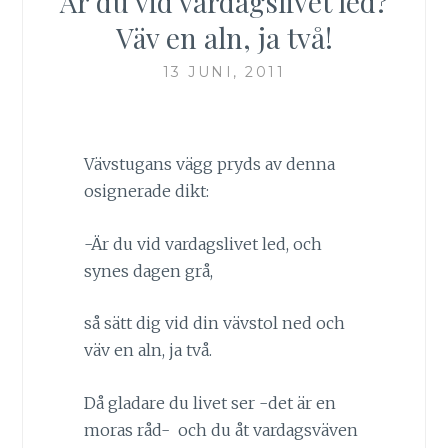
Är du vid vardagslivet led?
Väv en aln, ja två!
13 JUNI, 2011
Vävstugans vägg pryds av denna
osignerade dikt:
-Är du vid vardagslivet led, och
synes dagen grå,
så sätt dig vid din vävstol ned och
väv en aln, ja två.
Då gladare du livet ser -det är en
moras råd- och du åt vardagsväven