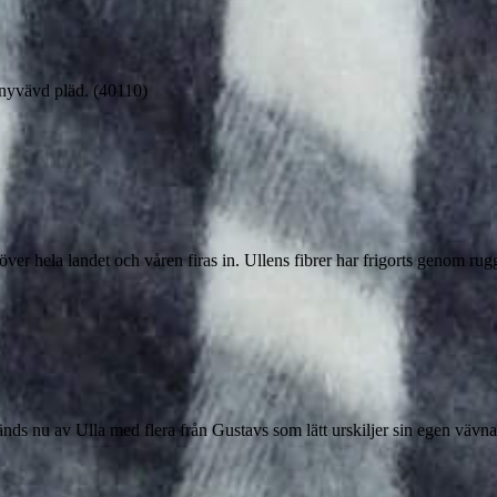
 nyvävd pläd. (40110)
 över hela landet och våren firas in. Ullens fibrer har frigorts genom r
änds nu av Ulla med flera från Gustavs som lätt urskiljer sin egen vävn