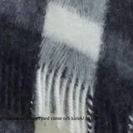
70)
g? Garanterat inslaget med värme och kärlek! (40059)