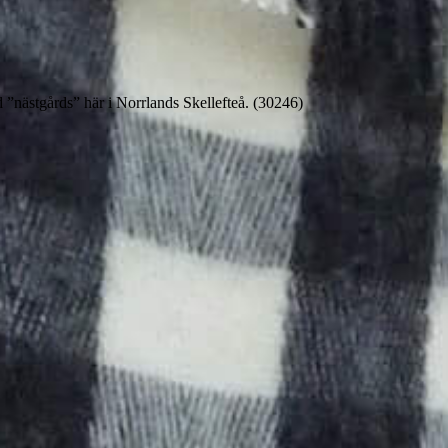
 ”nästgårds” här i Norrlands Skellefteå. (30246)