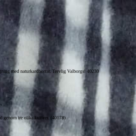
uggning med naturkardborrar. Trevlig Valborgs! 40230
ad genom tre olika kulörer. (40178)