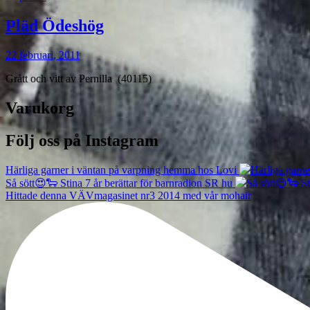
Pläd Ödeshög
22 februari, 2011
Grått och vitt av Pernilla (40115)
Varukorg
Följ oss på Instagram
Härliga garner i väntan på varpning hemma hos Lovi
Så sött😍🐑 Stina 7 år berättar för barnradion SR hu
Hittade denna VÄVmagasinet nr3 2014 med vår mohair