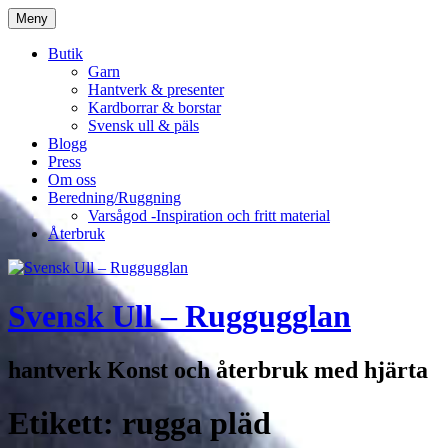
Hoppa
Meny
till
innehåll
Butik
Garn
Hantverk & presenter
Kardborrar & borstar
Svensk ull & päls
Blogg
Press
Om oss
Beredning/Ruggning
Varsågod -Inspiration och fritt material
Återbruk
Svensk Ull – Ruggugglan
hantverk Konst och återbruk med hjärta
Etikett:
rugga pläd