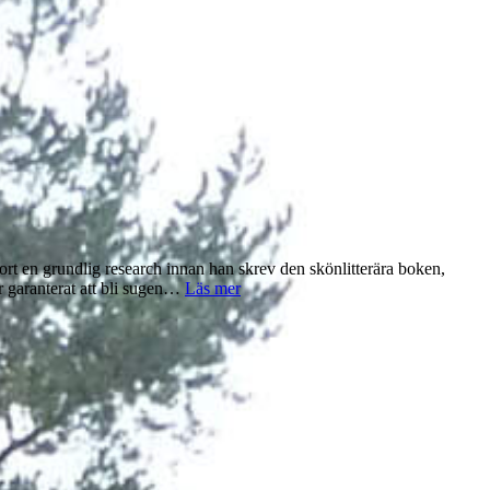
ort en grundlig research innan han skrev den skönlitterära boken,
Kardorreberedningens
r garanterat att bli sugen…
Läs mer
historia