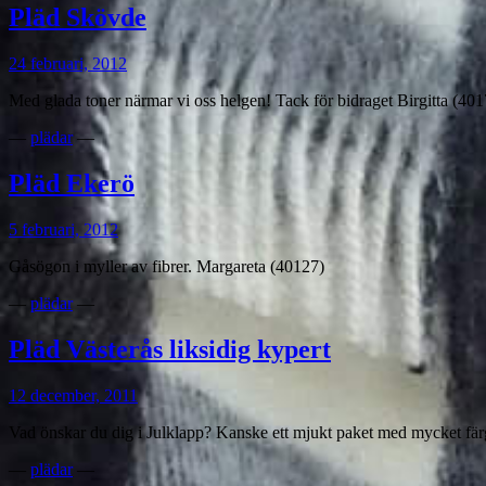
Pläd Skövde
24 februari, 2012
Med glada toner närmar vi oss helgen! Tack för bidraget Birgitta (401
—
plädar
—
Pläd Ekerö
5 februari, 2012
Gåsögon i myller av fibrer. Margareta (40127)
—
plädar
—
Pläd Västerås liksidig kypert
12 december, 2011
Vad önskar du dig i Julklapp? Kanske ett mjukt paket med mycket fär
—
plädar
—