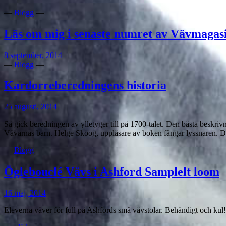
—
Blogg
—
Läs om mig i senaste numret av Vävmagasi
8 september, 2014
—
Blogg
—
Kardorreberedningens historia
25 augusti, 2014
Så gick beredningen av ylletyger till på 1700-talet. Den bästa beskri
Vävarnas barn. Helge Skoog, uppläsare av boken fångar lyssnaren. De 
—
Blogg
—
Öglebouclé Vävs i Ashford Samplelt loom
16 maj, 2014
Eleverna väver för full på Ashfords små vävstolar. Behändigt och kul!