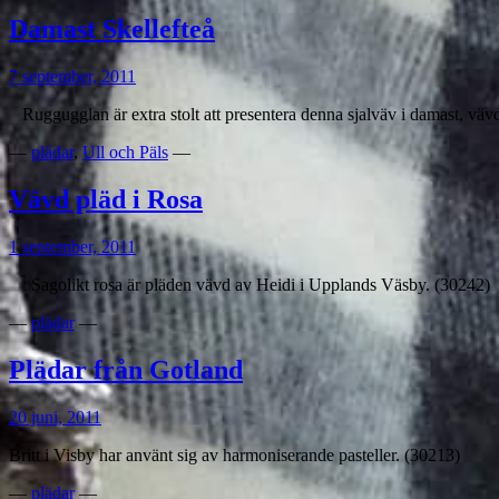
Damast Skellefteå
7 september, 2011
Ruggugglan är extra stolt att presentera denna sjalväv i damast, vävd
—
plädar
,
Ull och Päls
—
Vävd pläd i Rosa
1 september, 2011
Sagolikt rosa är pläden vävd av Heidi i Upplands Väsby. (30242)
—
plädar
—
Plädar från Gotland
20 juni, 2011
Britt i Visby har använt sig av harmoniserande pasteller. (30213)
—
plädar
—