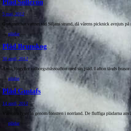
Pläd Sollerön
5 maj, 2012
Gun matchar vattnet vid Siljans strand, då vårens picknick avnjuts på
—
plädar
—
Pläd Brunskog
30 april, 2012
Anita förgyller valborgsmässoafton med sin pläd. I afton tänds brasor
—
plädar
—
Pläd Gustafs
14 april, 2012
Vårsolen lyser in genom fönstren i norrland. De fluffiga plädarna anv
—
plädar
—