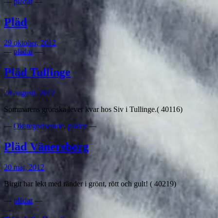
—
plädar
—
Pläd
29 oktober, 2012
—
plädar
—
Pläd Tullinge
28 augusti, 2012
Sommarens grönska lever kvar hos Siv i Tullinge.( 40116)
—
Okategoriserade
,
plädar
—
Pläd Vänersborg
20 maj, 2012
Birgit har lekt med ränder i grönt, rött och gult! ( 40219)
—
plädar
—