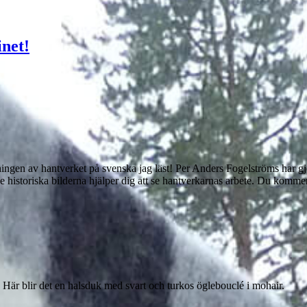
net!
vningen av hantverket på svenska jag läst! Per Anders Fogelströms har gj
historiska bilderna hjälper dig att se hantverkarnas arbete. Du komme
 Här blir det en halsduk med svart och turkos öglebouclé i mohair.