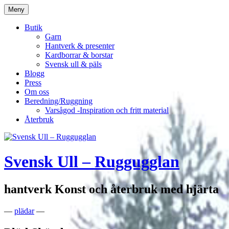
Hoppa
Meny
till
innehåll
Butik
Garn
Hantverk & presenter
Kardborrar & borstar
Svensk ull & päls
Blogg
Press
Om oss
Beredning/Ruggning
Varsågod -Inspiration och fritt material
Återbruk
Svensk Ull – Ruggugglan
hantverk Konst och återbruk med hjärta
—
plädar
—