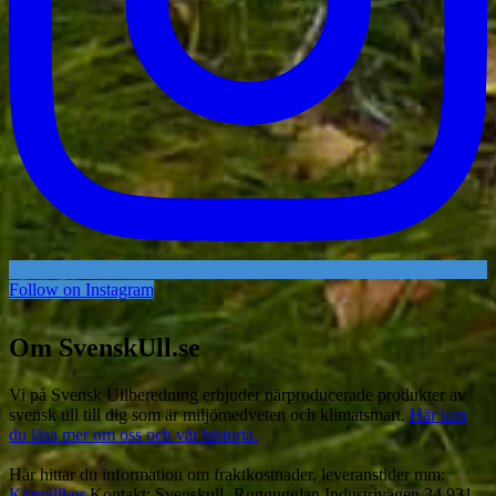
Follow on Instagram
Om SvenskUll.se
Vi på Svensk Ullberedning erbjuder närproducerade produkter av
svensk ull till dig som är miljömedveten och klimatsmart.
Här kan
du läsa mer om oss och vår historia.
Här hittar du information om fraktkostnader, leveranstider mm:
Köpvillkor
Kontakt: Svenskull -Ruggugglan Industrivägen 34 931