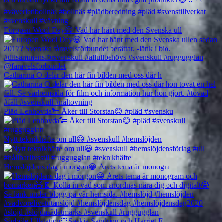
Europen Wool Day😀 Vad har hänt med den Svenska ull
Catharina O delar den här fin bilden med oss där h
Pläd Lenhovda🐑 Åker till Storstan😊 #pläd #svensku
Nytt teknikhäfte om ull😃 #svenskull #hemslöjden
Hemslöjdens dag i morgon😀 Årets tema är monogra
Sörböle Ullstation🧡Saskia Sandring och Harriet E