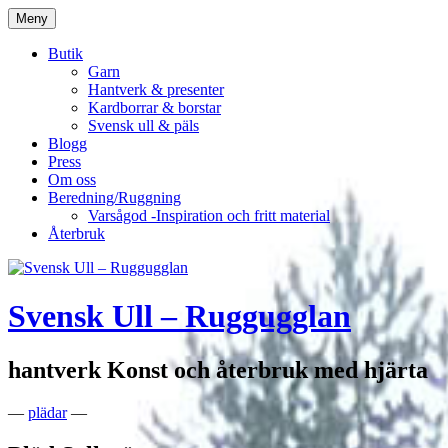
Hoppa
Meny
till
innehåll
Butik
Garn
Hantverk & presenter
Kardborrar & borstar
Svensk ull & päls
Blogg
Press
Om oss
Beredning/Ruggning
Varsågod -Inspiration och fritt material
Återbruk
Svensk Ull – Ruggugglan
hantverk Konst och återbruk med hjärta
—
plädar
—