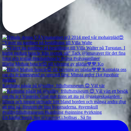
”Väver nu gardiner på beställning till Villa Walte
Härlig Mohair boucle😊 till vävning av plädar💙💙 Ko
Kardning pågår på @vallby_friluftsmuseum 😊 Väl vär
Ett härligt besök hos @vaveriet.i.bollnas . Så fin