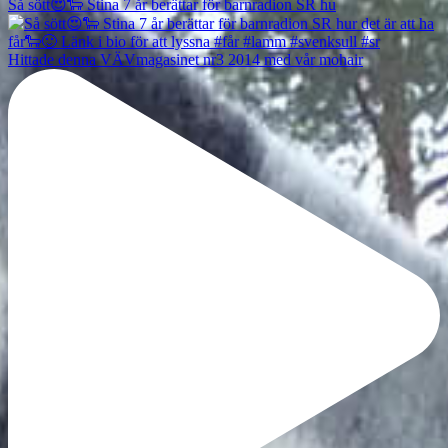
Så sött😍🐑 Stina 7 år berättar för barnradion SR hu
Hittade denna VÄVmagasinet nr3 2014 med vår mohair