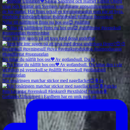
Nålar till nålfiltning finns nu hos oss😊 #nålfiltn
Vem blir inte sugen på att tova med dessa underbar
Nu hittar du nålfilt hos oss🧡Av gotlandsull. Du hi
När tonåringen matchar stickor med nagellacket😊🍍#s
Gotlands Ullspinneri i Fardhem har en unik park av