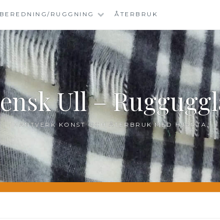
BEREDNING/RUGGNING
ÅTERBRUK
ensk Ull – Ruggugg
HANTVERK KONST OCH ÅTERBRUK MED HJÄRTA