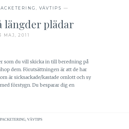
PACKETERING
,
VÄVTIPS
—
å längder plädar
3 MAJ, 2011
r som du vill skicka in till beredning på
hop dem. Förutsättningen är att de har
om är sicksackade/kastade omlott och sy
 med förstygn. Du besparar dig en
 PACKETERING
,
VÄVTIPS