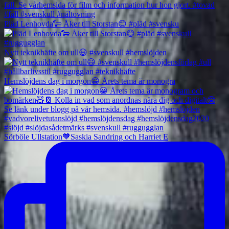
Pläd Lenhovda🐑 Åker till Storstan😊 #pläd #svensku
Nytt teknikhäfte om ull😃 #svenskull #hemslöjden
Hemslöjdens dag i morgon😀 Årets tema är monogra
Sörböle Ullstation🧡Saskia Sandring och Harriet E