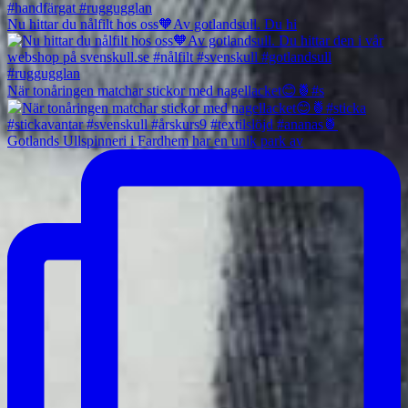
Nu hittar du nålfilt hos oss🧡Av gotlandsull. Du hi
När tonåringen matchar stickor med nagellacket😊🍍#s
Gotlands Ullspinneri i Fardhem har en unik park av