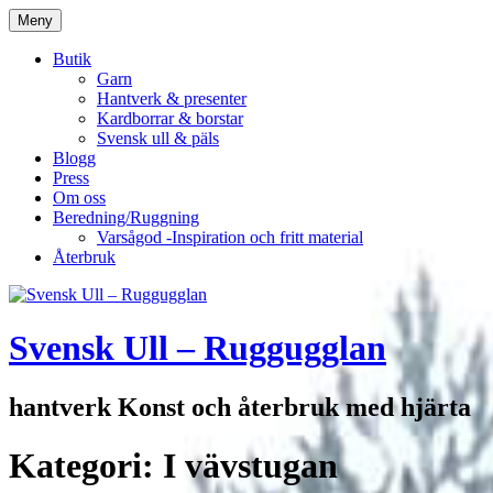
Hoppa
Meny
till
innehåll
Butik
Garn
Hantverk & presenter
Kardborrar & borstar
Svensk ull & päls
Blogg
Press
Om oss
Beredning/Ruggning
Varsågod -Inspiration och fritt material
Återbruk
Svensk Ull – Ruggugglan
hantverk Konst och återbruk med hjärta
Kategori:
I vävstugan