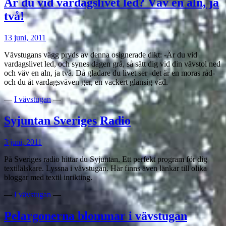
Är du vid vardagslivet led? Väv en aln, ja
två!
13 juni, 2011
Vävstugans vägg pryds av denna osignerade dikt: -Är du vid
vardagslivet led, och synes dagen grå, så sätt dig vid din vävstol ned
och väv en aln, ja två. Då gladare du livet ser -det är en moras råd-
och du åt vardagsväven ger, en vackert glansig våd.
—
I vävstugan
—
Syjuntan Sveriges Radio
3 juni, 2011
På Sveriges radio hittar du Syjuntan. Ett perfekt program för dig
textilälskare. Lyssna i vävstugan. Här finns även länkar till olika
bloggar med textil inrikting.
—
I vävstugan
—
Pelargonerna blommar i vävstugan