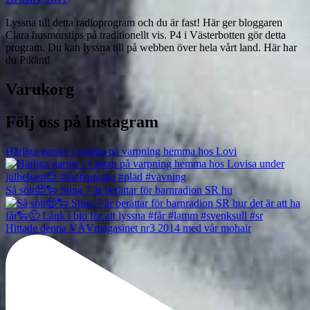
Lyssna till detta radioprogram och du är fast! Här ger bloggaren
Clara husmorstips på traditionellt vis. P4 i Västerbotten gör detta
program. Du kan lyssna till på webben över hela vårt land. Här har
du Pikant!
Varukorg
Följ oss på Instagram
Härliga garner i väntan på varpning hemma hos Lovi
Så sött😍🐑 Stina 7 år berättar för barnradion SR hu
Hittade denna VÄVmagasinet nr3 2014 med vår mohair