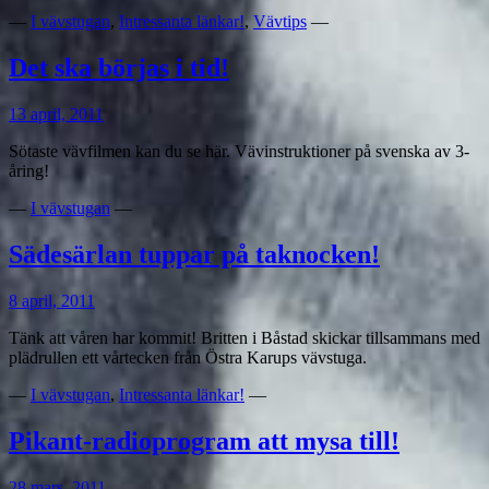
—
I vävstugan
,
Intressanta länkar!
,
Vävtips
—
Det ska börjas i tid!
13 april, 2011
Sötaste vävfilmen kan du se här. Vävinstruktioner på svenska av 3-
åring!
—
I vävstugan
—
Sädesärlan tuppar på taknocken!
8 april, 2011
Tänk att våren har kommit! Britten i Båstad skickar tillsammans med
plädrullen ett vårtecken från Östra Karups vävstuga.
—
I vävstugan
,
Intressanta länkar!
—
Pikant-radioprogram att mysa till!
28 mars, 2011