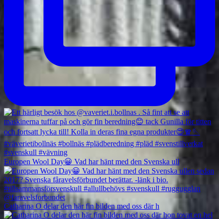
Europen Wool Day😀 Vad har hänt med den Svenska ull
Catharina O delar den här fin bilden med oss där h