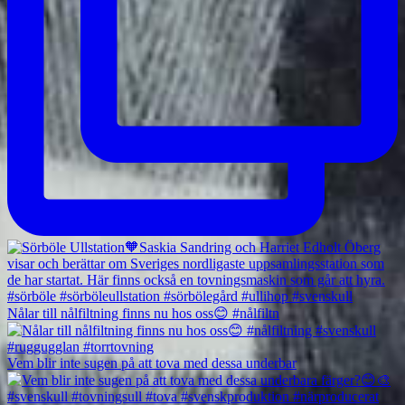
Nålar till nålfiltning finns nu hos oss😊 #nålfiltn
Vem blir inte sugen på att tova med dessa underbar