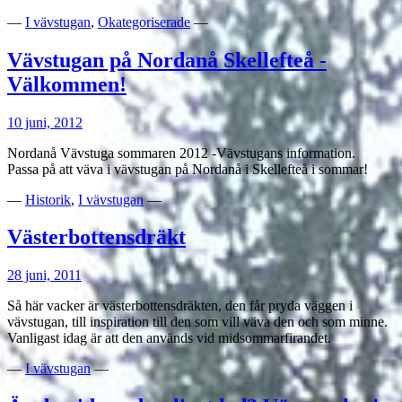
—
I vävstugan
,
Okategoriserade
—
Vävstugan på Nordanå Skellefteå -
Välkommen!
10 juni, 2012
Nordanå Vävstuga sommaren 2012 -Vävstugans information.
Passa på att väva i vävstugan på Nordanå i Skellefteå i sommar!
—
Historik
,
I vävstugan
—
Västerbottensdräkt
28 juni, 2011
Så här vacker är västerbottensdräkten, den får pryda väggen i
vävstugan, till inspiration till den som vill väva den och som minne.
Vanligast idag är att den används vid midsommarfirandet.
—
I vävstugan
—