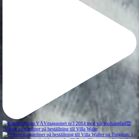
”Väver nu gardiner på beställning till Villa Walte