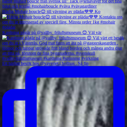
Härlig Mohair boucle😊 till vävning av plädar💙💙 Ko
Kardning pågår på @vallby_friluftsmuseum 😊 Väl vär
Ett härligt besök hos @vaveriet.i.bollnas . Så fin