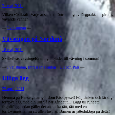
21 maj, 2011
Vilken växtkraft! Varje år samma förtrollning av färgprakt. Inspireras
vävande vänner.
—
I vävstugan
—
Vävstugan på Nordanå
18 maj, 2011
Skellefteås vävstugeförening inbjuder till vävning i sommar!
—
I vävstugan
,
Intressanta länkar!
,
Ull och Päls
—
Ulliga ägg
23 april, 2011
Hemma på Hasselgatan gör dom Påskpyssel! Följ länken och lär dig
torrtova ägg med din ull! Så här går det till: Lägg ull runt ett
frigolitägg, sedan gäller det att sticka tätt, tätt med en
torrtovningsnål, så att ullen fastnar. Barnen är jätteduktiga på detta!