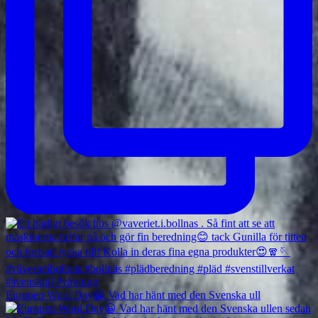
Europen Wool Day😀 Vad har hänt med den Svenska ull