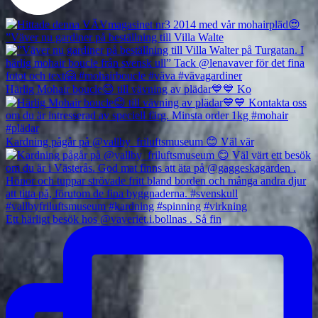
”Väver nu gardiner på beställning till Villa Walte
Härlig Mohair boucle😊 till vävning av plädar💙💙 Ko
Kardning pågår på @vallby_friluftsmuseum 😊 Väl vär
Ett härligt besök hos @vaveriet.i.bollnas . Så fin