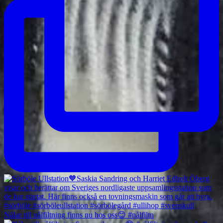
Nålar till nålfiltning finns nu hos oss😊 #nålfiltn