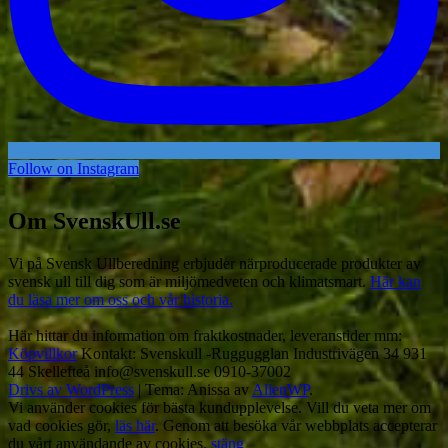
Follow on Instagram
Om SvenskUll.se
Vi på Svensk Ullberedning erbjuder närproducerade produkter av
svensk ull till dig som är miljömedveten och klimatsmart.
Här kan
du läsa mer om oss och vår historia.
Här hittar du information om fraktkostnader, leveranstider mm:
Köpvillkor
Kontakt: Svenskull -Ruggugglan Industrivägen 34 931
44 Skellefteå info@svenskull.se 0910-37002
Drivs av WordPress
|
Tema: Anissa av
AlienWP
.
Vi använder cookies för bästa kundupplevelse. Vill du veta mer om
vad cookies gör,
läs här
. Genom att besöka vår webbplats accepterar
du vårt användande av cookies.
stäng