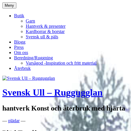
Hoppa
Meny
till
innehåll
Butik
Garn
Hantverk & presenter
Kardborrar & borstar
Svensk ull & päls
Blogg
Press
Om oss
Beredning/Ruggning
Varsågod -Inspiration och fritt material
Återbruk
Svensk Ull – Ruggugglan
hantverk Konst och återbruk med hjärta
—
plädar
—