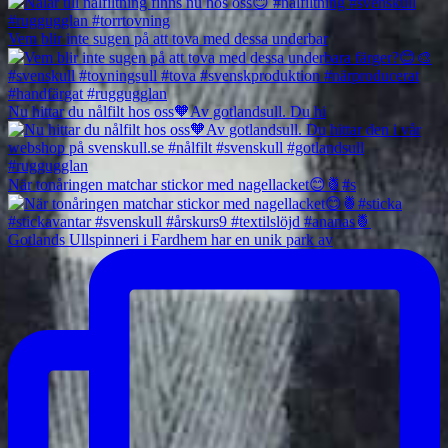
Vem blir inte sugen på att tova med dessa underbar
Nu hittar du nålfilt hos oss🧡Av gotlandsull. Du hi
När tonåringen matchar stickor med nagellacket😊🍍#s
Gotlands Ullspinneri i Fardhem har en unik park av