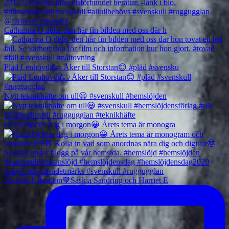
Catharina O delar den här fin bilden med oss där h
Pläd Lenhovda🐑 Åker till Storstan😊 #pläd #svensku
Nytt teknikhäfte om ull😃 #svenskull #hemslöjden
Hemslöjdens dag i morgon😀 Årets tema är monogra
Sörböle Ullstation🧡Saskia Sandring och Harriet E