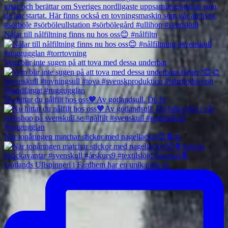
Nålar till nålfiltning finns nu hos oss😊 #nålfiltn
Vem blir inte sugen på att tova med dessa underbar
Nu hittar du nålfilt hos oss🧡Av gotlandsull. Du hi
När tonåringen matchar stickor med nagellacket😊🍍#s
Gotlands Ullspinneri i Fardhem har en unik park av