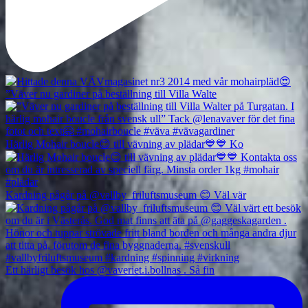
”Väver nu gardiner på beställning till Villa Walte
Härlig Mohair boucle😊 till vävning av plädar💙💙 Ko
Kardning pågår på @vallby_friluftsmuseum 😊 Väl vär
Ett härligt besök hos @vaveriet.i.bollnas . Så fin