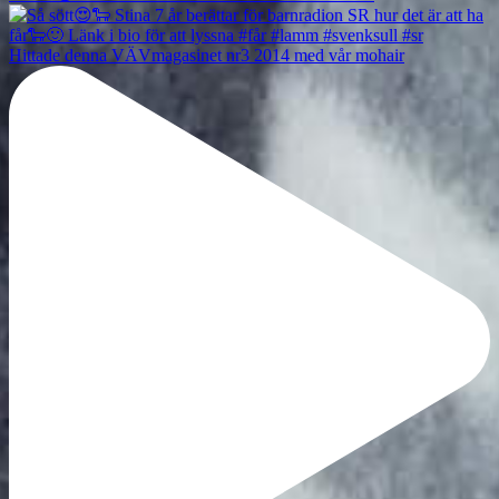
Hittade denna VÄVmagasinet nr3 2014 med vår mohair