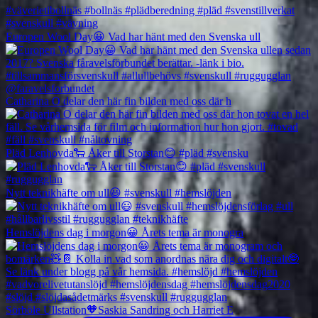
Europen Wool Day😀 Vad har hänt med den Svenska ull
Catharina O delar den här fin bilden med oss där h
Pläd Lenhovda🐑 Åker till Storstan😊 #pläd #svensku
Nytt teknikhäfte om ull😃 #svenskull #hemslöjden
Hemslöjdens dag i morgon😀 Årets tema är monogra
Sörböle Ullstation🧡Saskia Sandring och Harriet E