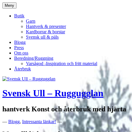
Hoppa
Meny
till
innehåll
Butik
Garn
Hantverk & presenter
Kardborrar & borstar
Svensk ull & päls
Blogg
Press
Om oss
Beredning/Ruggning
Varsågod -Inspiration och fritt material
Återbruk
Svensk Ull – Ruggugglan
hantverk Konst och återbruk med hjärta
—
Blogg
,
Intressanta länkar!
—