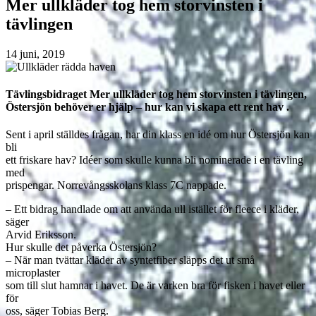
Mer ullkläder tog hem storvinsten i
tävlingen
14 juni, 2019
Tävlingsbidraget Mer ullkläder tog hem storvinsten i tävlingen,
Östersjön behöver er hjälp – hur kan vi skapa ett rent hav .
Sent i april ställdes frågan, har din klass en idé om hur Östersjön kan
bli
ett friskare hav? Idéer som skulle kunna bli nominerade i en tävling
med
prispengar. Norrevångsskolans klass 7C nappade.
– Ett bidrag handlade om att använda ull istället för fleece i kläder,
säger
Arvid Eriksson.
Hur skulle det påverka Östersjön?
– När man tvättar kläder av syntetfiber släpps det ut små
microplaster
som till slut hamnar i havet. De är varken bra för fisken i havet eller
för
oss, säger Tobias Berg.