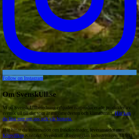
Follow on Instagram
Om SvenskUll.se
Vi på Svensk Ullberedning erbjuder närproducerade produkter av
svensk ull till dig som är miljömedveten och klimatsmart.
Här kan
du läsa mer om oss och vår historia.
Här hittar du information om fraktkostnader, leveranstider mm:
Köpvillkor
Kontakt: Svenskull -Ruggugglan Industrivägen 34 931