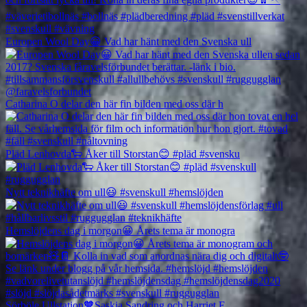
Europen Wool Day😀 Vad har hänt med den Svenska ull
Catharina O delar den här fin bilden med oss där h
Pläd Lenhovda🐑 Åker till Storstan😊 #pläd #svensku
Nytt teknikhäfte om ull😃 #svenskull #hemslöjden
Hemslöjdens dag i morgon😀 Årets tema är monogra
Sörböle Ullstation🧡Saskia Sandring och Harriet E