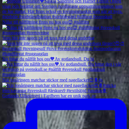
Nålar till nålfiltning finns nu hos oss😊 #nålfiltn
Vem blir inte sugen på att tova med dessa underbar
Nu hittar du nålfilt hos oss🧡Av gotlandsull. Du hi
När tonåringen matchar stickor med nagellacket😊🍍#s
Gotlands Ullspinneri i Fardhem har en unik park av