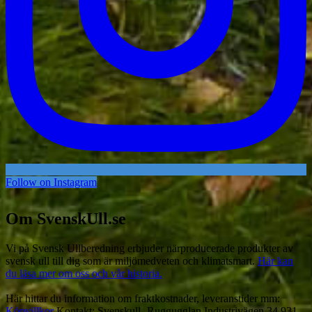
Follow on Instagram
Om SvenskUll.se
Vi på Svensk Ullberedning erbjuder närproducerade produkter av
svensk ull till dig som är miljömedveten och klimatsmart.
Här kan
du läsa mer om oss och vår historia.
Här hittar du information om fraktkostnader, leveranstider mm:
Köpvillkor
Kontakt: Svenskull -Ruggugglan Industrivägen 34 931