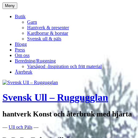
Hoppa
Meny
till
innehåll
Butik
Garn
Hantverk & presenter
Kardborrar & borstar
Svensk ull & päls
Blogg
Press
Om oss
Beredning/Ruggning
Varsågod -Inspiration och fritt material
Återbruk
Svensk Ull – Ruggugglan
hantverk Konst och återbruk med hjärta
—
Ull och Päls
—