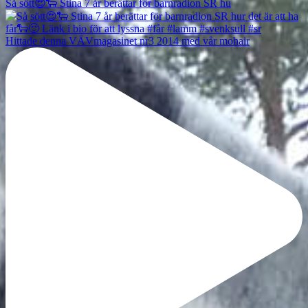
Så sött😍🐑 Stina 7 år berättar för barnradion SR hu
Hittade denna VÄVmagasinet nr3 2014 med vår mohair