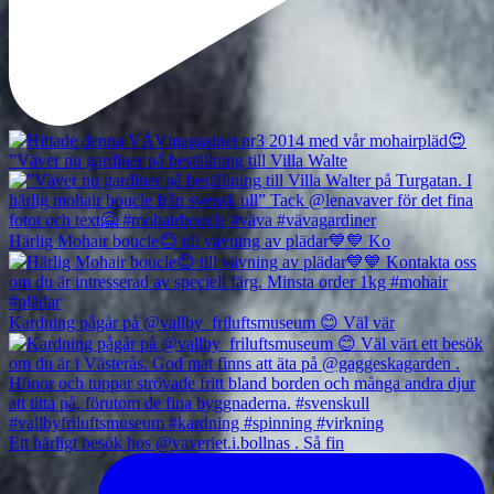
”Väver nu gardiner på beställning till Villa Walte
Härlig Mohair boucle😊 till vävning av plädar💙💙 Ko
Kardning pågår på @vallby_friluftsmuseum 😊 Väl vär
Ett härligt besök hos @vaveriet.i.bollnas . Så fin