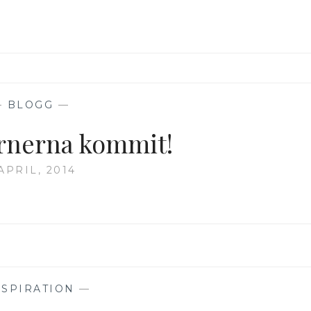
—
BLOGG
—
rnerna kommit!
APRIL, 2014
NSPIRATION
—