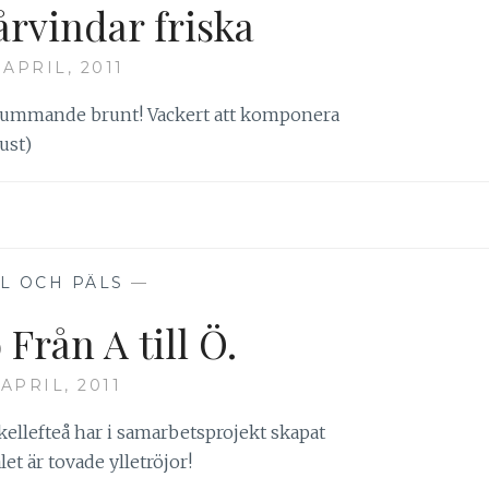
årvindar friska
 APRIL, 2011
h skummande brunt! Vackert att komponera
ust)
L OCH PÄLS
—
Från A till Ö.
 APRIL, 2011
kellefteå har i samarbetsprojekt skapat
let är tovade ylletröjor!