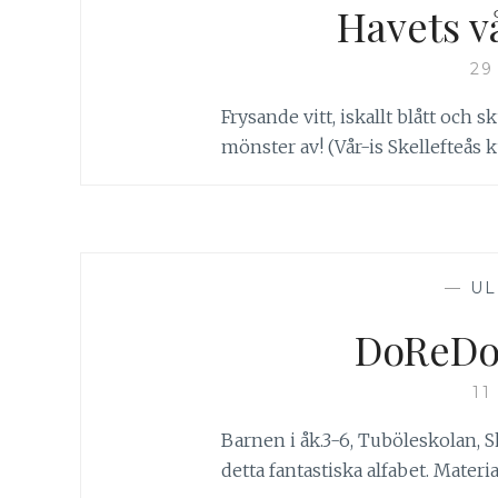
Havets v
29
Frysande vitt, iskallt blått oc
mönster av! (Vår-is Skellefteås k
—
UL
DoReDo 
11
Barnen i åk.3-6, Tuböleskolan, S
detta fantastiska alfabet. Materia