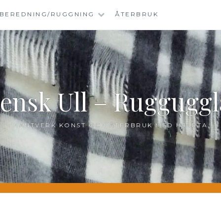
BEREDNING/RUGGNING
ÅTERBRUK
ensk Ull – Ruggugg
HANTVERK KONST OCH ÅTERBRUK MED HJÄRTA