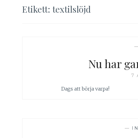
Etikett:
textilslöjd
Nu har ga
7 
Dags att börja varpa!
—
I