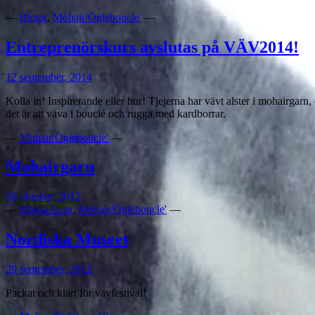
—
Blogg
,
Mohair/Ögleboucle'
—
Entreprenörskurs avslutas på VÄV2014!
12 september, 2014
Kolla in! Inspirerande eller hur! Tjejerna har vävt alster i mohairga
det är att väva i bouclé och rugga med kardborrar.
—
Mohair/Ögleboucle'
—
Mohairgarn
30 oktober, 2012
—
Mässa/Resa
,
Mohair/Ögleboucle'
—
Nordiska Museet
29 september, 2012
Packat och klart för vävfestival!