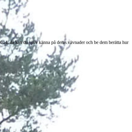
ÄV2014, då kan du själv känna på deras vävnader och be dem berätta hur