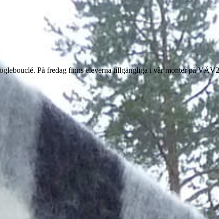
rn, öglebouclé. På fredag finns eleverna tillgängliga i vår monter på V