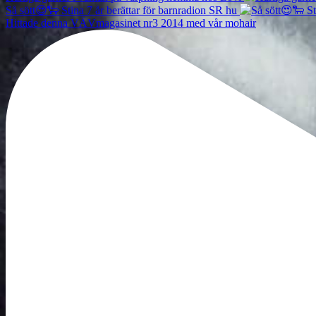
Så sött😍🐑 Stina 7 år berättar för barnradion SR hu
Hittade denna VÄVmagasinet nr3 2014 med vår mohair