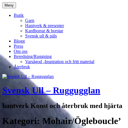
Hoppa
Meny
till
innehåll
Butik
Garn
Hantverk & presenter
Kardborrar & borstar
Svensk ull & päls
Blogg
Press
Om oss
Beredning/Ruggning
Varsågod -Inspiration och fritt material
Återbruk
Svensk Ull – Ruggugglan
hantverk Konst och återbruk med hjärta
Kategori:
Mohair/Ögleboucle’