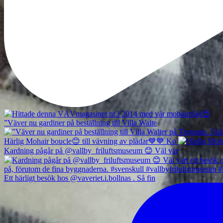
”Väver nu gardiner på beställning till Villa Walte
Härlig Mohair boucle😊 till vävning av plädar💙💙 Ko
Kardning pågår på @vallby_friluftsmuseum 😊 Väl vär
Ett härligt besök hos @vaveriet.i.bollnas . Så fin