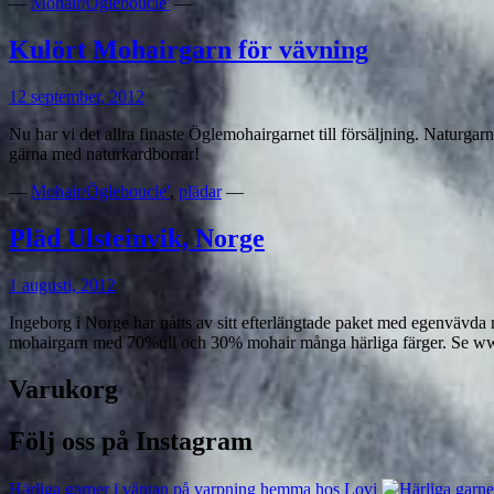
—
Mohair/Ögleboucle'
—
Kulört Mohairgarn för vävning
12 september, 2012
Nu har vi det allra finaste Öglemohairgarnet till försäljning. Natur
gärna med naturkardborrar!
—
Mohair/Ögleboucle'
,
plädar
—
Pläd Ulsteinvik, Norge
1 augusti, 2012
Ingeborg i Norge har nåtts av sitt efterlängtade paket med egenvävda
mohairgarn med 70%ull och 30% mohair många härliga färger. Se ww
Varukorg
Följ oss på Instagram
Härliga garner i väntan på varpning hemma hos Lovi