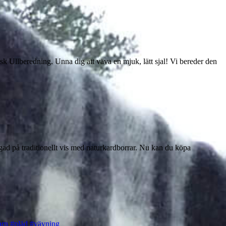
k Ullberedning. Unna dig att väva en mjuk, lätt sjal! Vi bereder den
gad på traditionellt vis med naturkardborrar. Nu kan du köpa