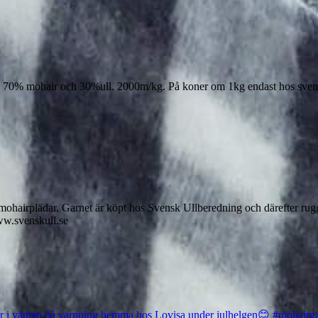
garn 70% mohair och 30%ull. 2000m/kg. På koner om 1kg endast hos svens
 mohairplädar. Garnet är köpt hos Svensk Ullberedning och därefter rug
w.svenskull.se