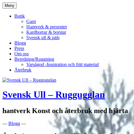
Hoppa
Meny
till
innehåll
Butik
Garn
Hantverk & presenter
Kardborrar & borstar
Svensk ull & päls
Blogg
Press
Om oss
Beredning/Ruggning
Varsågod -Inspiration och fritt material
Återbruk
Svensk Ull – Ruggugglan
hantverk Konst och återbruk med hjärta
—
Blogg
—