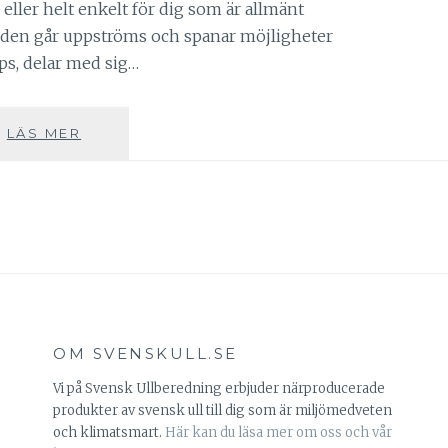
 eller helt enkelt för dig som är allmänt
podden går uppströms och spanar möjligheter
ps, delar med sig…
ÄR
LÄS MER
DU
INTRESSERAD
AV
ULL
?
-
LYSSNA
PÅ
ULLPODDEN
OM SVENSKULL.SE
Vi på Svensk Ullberedning erbjuder närproducerade
produkter av svensk ull till dig som är miljömedveten
och klimatsmart.
Här kan du läsa mer om oss och vår