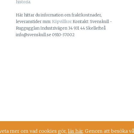
historia.
Här hittar du information om fraktkostnader,
leveranstider mm:
Köpvillkor
Kontakt: Svenskull -
Ruggugglan Industrivägen 34 931 44 Skellefteå
info@svenskull.se 0910-37002
 veta mer om vad cookies gör,
läs här
. Genom att besöka vå