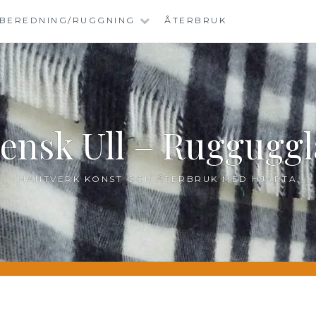
BEREDNING/RUGGNING
ÅTERBRUK
ensk Ull – Ruggugg
HANTVERK KONST OCH ÅTERBRUK MED HJÄRTA