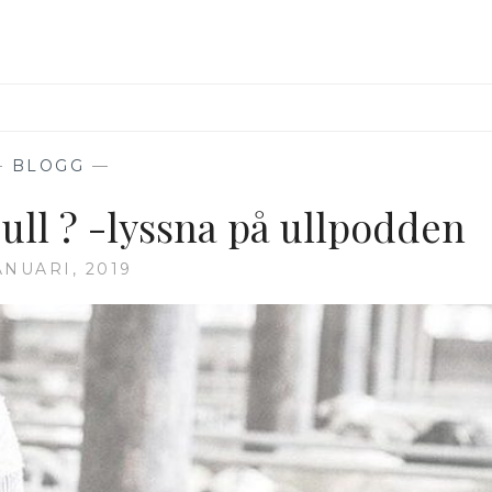
—
BLOGG
—
 ull ? -lyssna på ullpodden
ANUARI, 2019