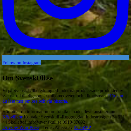
Follow on Instagram
Om SvenskUll.se
Vi på Svensk Ullberedning erbjuder närproducerade produkter av
svensk ull till dig som är miljömedveten och klimatsmart.
Här kan
du läsa mer om oss och vår historia.
Här hittar du information om fraktkostnader, leveranstider mm:
Köpvillkor
Kontakt: Svenskull -Ruggugglan Industrivägen 34 931
44 Skellefteå info@svenskull.se 0910-37002
Drivs av WordPress
|
Tema: Anissa av
AlienWP
.