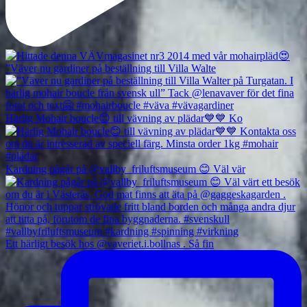
”Väver nu gardiner på beställning till Villa Walte
Härlig Mohair boucle😊 till vävning av plädar💙💙 Ko
Kardning pågår på @vallby_friluftsmuseum 😊 Väl vär
Ett härligt besök hos @vaveriet.i.bollnas . Så fin