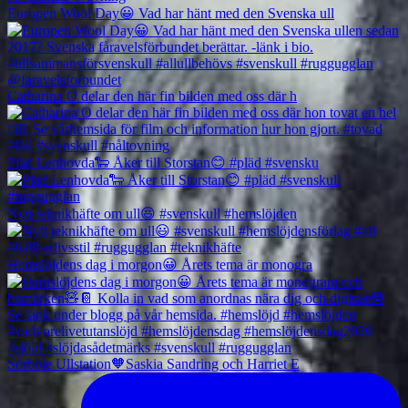
Europen Wool Day😀 Vad har hänt med den Svenska ull
Catharina O delar den här fin bilden med oss där h
Pläd Lenhovda🐑 Åker till Storstan😊 #pläd #svensku
Nytt teknikhäfte om ull😃 #svenskull #hemslöjden
Hemslöjdens dag i morgon😀 Årets tema är monogra
Sörböle Ullstation🧡Saskia Sandring och Harriet E