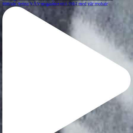
Hittade denna VÄVmagasinet nr3 2014 med vår mohair