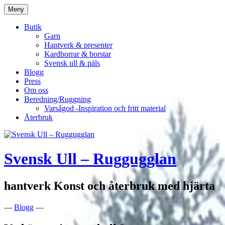
Hoppa
Meny
till
innehåll
Butik
Garn
Hantverk & presenter
Kardborrar & borstar
Svensk ull & päls
Blogg
Press
Om oss
Beredning/Ruggning
Varsågod -Inspiration och fritt material
Återbruk
Svensk Ull – Ruggugglan
hantverk Konst och återbruk med hjärta
—
Blogg
—