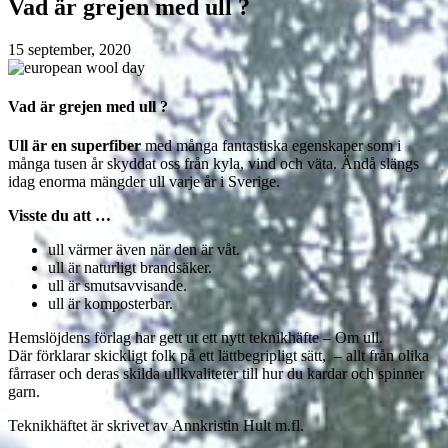
Vad är grejen med ull ?
15 september, 2020
Vad är grejen med ull ?
Ull är en superfiber
med många fantastiska egenskaper som i
många tusen år skyddat oss från kyla, vind och väta. Ändå slängs
idag enorma mängder ull varje år i Sverige.
Visste du att …
ull värmer även när den är våt.
ull är naturligt brandsäker.
ull är smutsavvisande.
ull är komposterbar.
Hemslöjdens förlag har gett ut ett nytt teknikhäfte – Om ull.
Där förklarar skickligt folk på ett lättbegripligt sätt, – allt från olika
fårraser och deras skilda ullkvaliteter till hur du kardar och spinner
garn.
Teknikhäftet är skrivet av Annkristin Hult m.fl.