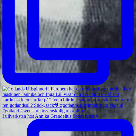
I ullverkstan hos Annika Grandelius flödar kreativ