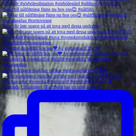
Nålar till nålfiltning finns nu hos oss😊 #nålfiltn
Vem blir inte sugen på att tova med dessa underbar
Nu hittar du nålfilt hos oss🧡Av gotlandsull. Du hi
När tonåringen matchar stickor med nagellacket😊🍍#s
Gotlands Ullspinneri i Fardhem har en unik park av