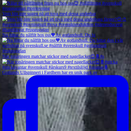
Vem blir inte sugen på att tova med dessa underbar
Nu hittar du nålfilt hos oss🧡Av gotlandsull. Du hi
När tonåringen matchar stickor med nagellacket😊🍍#s
Gotlands Ullspinneri i Fardhem har en unik park av