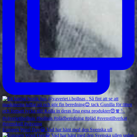
Europen Wool Day😀 Vad har hänt med den Svenska ull