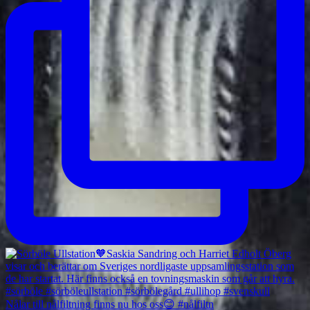
Nålar till nålfiltning finns nu hos oss😊 #nålfiltn