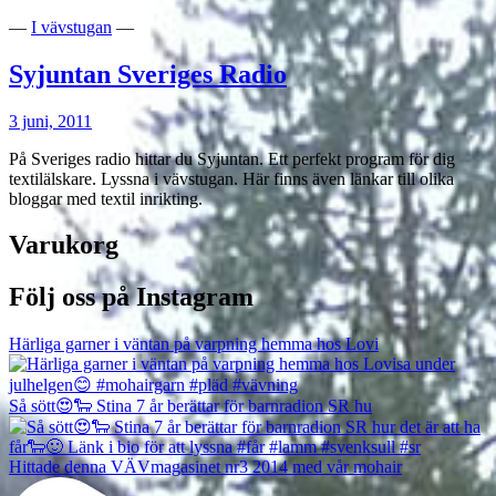
—
I vävstugan
—
Syjuntan Sveriges Radio
3 juni, 2011
På Sveriges radio hittar du Syjuntan. Ett perfekt program för dig
textilälskare. Lyssna i vävstugan. Här finns även länkar till olika
bloggar med textil inrikting.
Varukorg
Följ oss på Instagram
Härliga garner i väntan på varpning hemma hos Lovi
Så sött😍🐑 Stina 7 år berättar för barnradion SR hu
Hittade denna VÄVmagasinet nr3 2014 med vår mohair