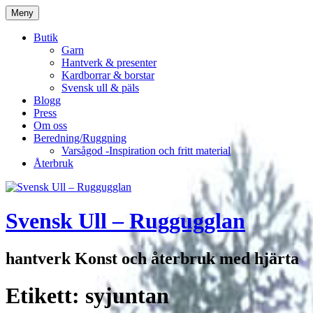
Hoppa
Meny
till
innehåll
Butik
Garn
Hantverk & presenter
Kardborrar & borstar
Svensk ull & päls
Blogg
Press
Om oss
Beredning/Ruggning
Varsågod -Inspiration och fritt material
Återbruk
Svensk Ull – Ruggugglan
hantverk Konst och återbruk med hjärta
Etikett:
syjuntan