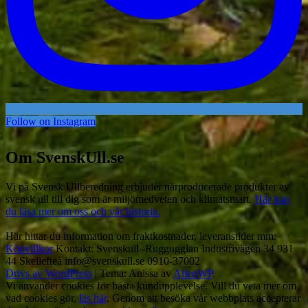
Follow on Instagram
Om SvenskUll.se
Vi på Svensk Ullberedning erbjuder närproducerade produkter av
svensk ull till dig som är miljömedveten och klimatsmart.
Här kan
du läsa mer om oss och vår historia.
Här hittar du information om fraktkostnader, leveranstider mm:
Köpvillkor
Kontakt: Svenskull -Ruggugglan Industrivägen 34 931
44 Skellefteå info@svenskull.se 0910-37002
Drivs av WordPress
|
Tema: Anissa av
AlienWP
.
Vi använder cookies för bästa kundupplevelse. Vill du veta mer om
vad cookies gör,
läs här
. Genom att besöka vår webbplats accepterar