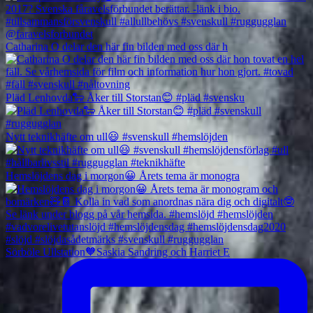
Catharina O delar den här fin bilden med oss där h
Pläd Lenhovda🐑 Åker till Storstan😊 #pläd #svensku
Nytt teknikhäfte om ull😃 #svenskull #hemslöjden
Hemslöjdens dag i morgon😀 Årets tema är monogra
Sörböle Ullstation🧡Saskia Sandring och Harriet E