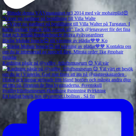
”Väver nu gardiner på beställning till Villa Walte
Härlig Mohair boucle😊 till vävning av plädar💙💙 Ko
Kardning pågår på @vallby_friluftsmuseum 😊 Väl vär
Ett härligt besök hos @vaveriet.i.bollnas . Så fin