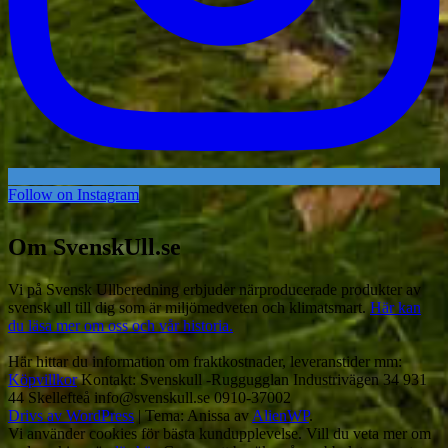
Follow on Instagram
Om SvenskUll.se
Vi på Svensk Ullberedning erbjuder närproducerade produkter av
svensk ull till dig som är miljömedveten och klimatsmart.
Här kan
du läsa mer om oss och vår historia.
Här hittar du information om fraktkostnader, leveranstider mm:
Köpvillkor
Kontakt: Svenskull -Ruggugglan Industrivägen 34 931
44 Skellefteå info@svenskull.se 0910-37002
Drivs av WordPress
|
Tema: Anissa av
AlienWP
.
Vi använder cookies för bästa kundupplevelse. Vill du veta mer om