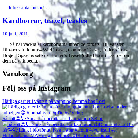
—
Intressanta länkar!
—
Kardborrar, teazel, teasles
10 juni, 2011
Så här vackra är kardborrarna innan de torkats. Till vänster
Dipsacus fullonum– Wild Teasel, Common Teasel, Fuller’s Teasel
Höger Dipsacus sativus– Fuller’s Teasel (odlad form) Läs mer om
dem på wikipedia.
Varukorg
Följ oss på Instagram
Härliga garner i väntan på varpning hemma hos Lovi
Så sött😍🐑 Stina 7 år berättar för barnradion SR hu
Hittade denna VÄVmagasinet nr3 2014 med vår mohair