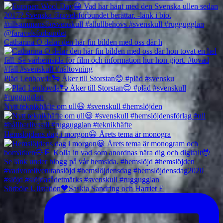
Catharina O delar den här fin bilden med oss där h
Pläd Lenhovda🐑 Åker till Storstan😊 #pläd #svensku
Nytt teknikhäfte om ull😃 #svenskull #hemslöjden
Hemslöjdens dag i morgon😀 Årets tema är monogra
Sörböle Ullstation🧡Saskia Sandring och Harriet E