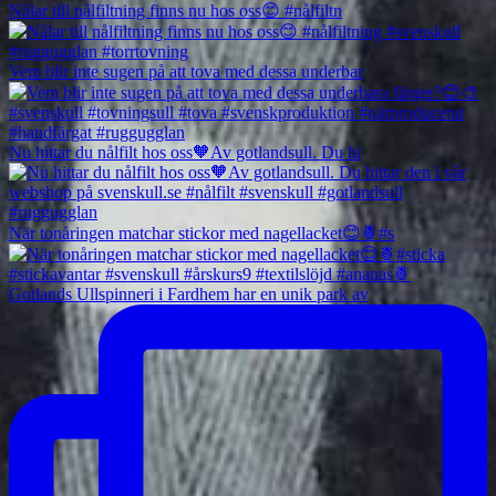
Nålar till nålfiltning finns nu hos oss😊 #nålfiltn
Vem blir inte sugen på att tova med dessa underbar
Nu hittar du nålfilt hos oss🧡Av gotlandsull. Du hi
När tonåringen matchar stickor med nagellacket😊🍍#s
Gotlands Ullspinneri i Fardhem har en unik park av