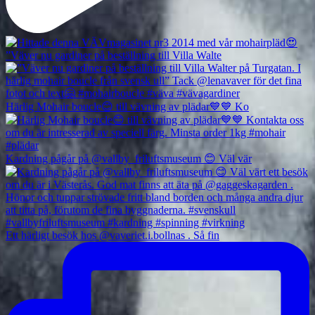
”Väver nu gardiner på beställning till Villa Walte
Härlig Mohair boucle😊 till vävning av plädar💙💙 Ko
Kardning pågår på @vallby_friluftsmuseum 😊 Väl vär
Ett härligt besök hos @vaveriet.i.bollnas . Så fin