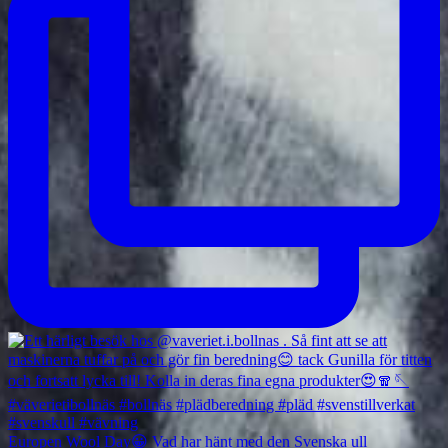
Europen Wool Day😀 Vad har hänt med den Svenska ull