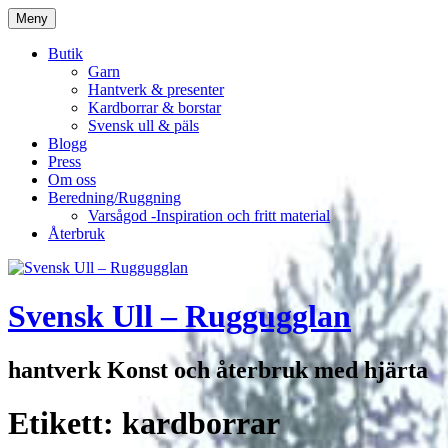
Hoppa
Meny
till
innehåll
Butik
Garn
Hantverk & presenter
Kardborrar & borstar
Svensk ull & päls
Blogg
Press
Om oss
Beredning/Ruggning
Varsågod -Inspiration och fritt material
Återbruk
Svensk Ull – Ruggugglan
hantverk Konst och återbruk med hjärta
Etikett:
kardborrar