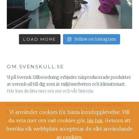
LOAD MORE
Follow on Instagram
OM SVENSKULL.SE
Vi på Svensk Ullberedning erbjuder närproducerade produkter
av svensk ull till dig som är miljömedveten och klimatsmart.
Här kan du läsa mer om oss och vår historia.
Här hittar du information om fraktkostnader, leveranstider
mm:
Köpvillkor
Kontakt: Svenskull -Ruggugglan
Vi använder cookies för bästa kundupplevelse. Vill
Industrivägen 34 931 44 Skellefteå info@svenskull.se 0910-
du veta mer om vad cookies gör,
läs här
. Genom att
37002
besöka vår webbplats accepterar du vårt användande
av cookies.