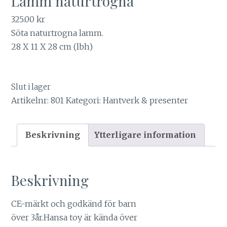
Lamm naturtrogna
325.00
kr
Söta naturtrogna lamm.
28 X 11 X 28 cm (lbh)
Slut i lager
Artikelnr:
801
Kategori:
Hantverk & presenter
Beskrivning
Ytterligare information
Beskrivning
CE-märkt och godkänd för barn
över 3år.Hansa toy är kända över