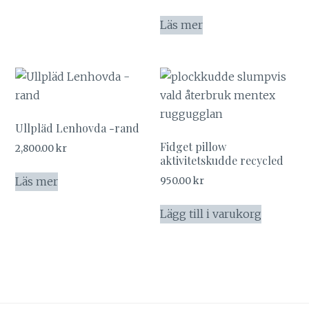
Läs mer
Ullpläd Lenhovda -rand
Fidget pillow
2,800.00
kr
aktivitetskudde recycled
Läs mer
950.00
kr
Lägg till i varukorg