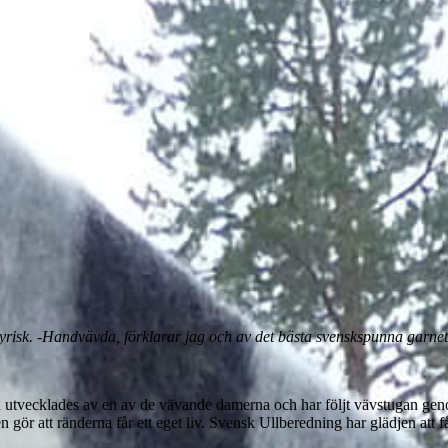
 lyrisk. -Handvävda, förklarar jag och av det bästa svenskspunna garn
utvecklades av en av de vävande damerna och har följt vävstugan genom
n gör att ränderna får ett eget liv. Svensk Ullberedning har glädjen att