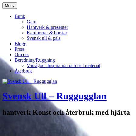
Hoppa
Meny
till
innehåll
Butik
Garn
Hantverk & presenter
Kardborrar & borstar
Svensk ull & päls
Blogg
Press
Om oss
Beredning/Ruggning
Varsågod -Inspiration och fritt material
Återbruk
Svensk Ull – Ruggugglan
hantverk Konst och återbruk med hjärta