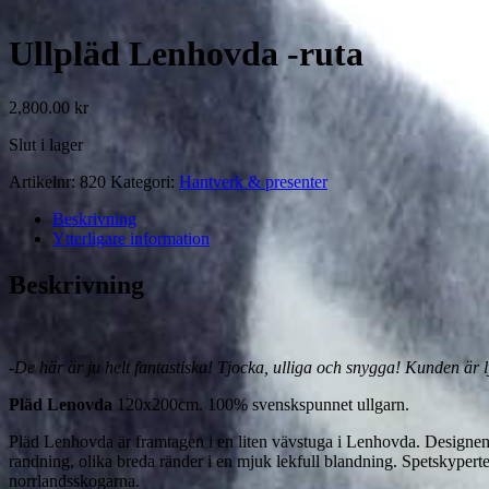
Ullpläd Lenhovda -ruta
2,800.00
kr
Slut i lager
Artikelnr:
820
Kategori:
Hantverk & presenter
Beskrivning
Ytterligare information
Beskrivning
-De här är ju helt fantastiska! Tjocka, ulliga och snygga! Kunden är
Pläd Lenovda
120x200cm. 100% svenskspunnet ullgarn.
Pläd Lenhovda är framtagen i en liten vävstuga i Lenhovda. Designen 
randning, olika breda ränder i en mjuk lekfull blandning. Spetskyperte
norrlandsskogarna.