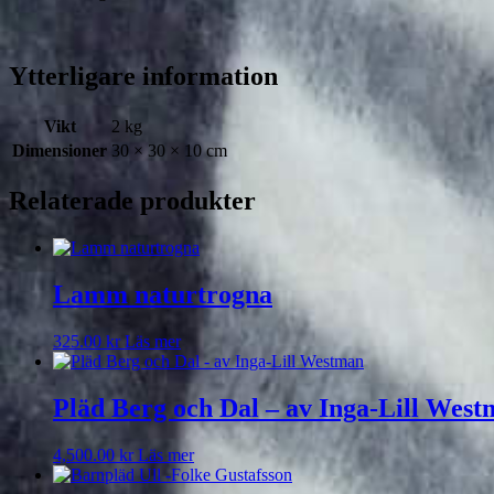
Ytterligare information
Vikt
2 kg
Dimensioner
30 × 30 × 10 cm
Relaterade produkter
Lamm naturtrogna
325.00
kr
Läs mer
Pläd Berg och Dal – av Inga-Lill Wes
4,500.00
kr
Läs mer