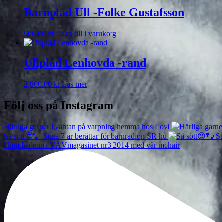
Barnpläd Ull -Folke Gustafsson
900.00
kr
Lägg till i varukorg
Ullpläd Lenhovda -rand
2,800.00
kr
Läs mer
Följ oss på Instagram
Härliga garner i väntan på varpning hemma hos Lovi
Så sött😍🐑 Stina 7 år berättar för barnradion SR hu
Hittade denna VÄVmagasinet nr3 2014 med vår mohair