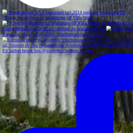
”Väver nu gardiner på beställning till Villa Walte
Härlig Mohair boucle😊 till vävning av plädar💙💙 Ko
Kardning pågår på @vallby_friluftsmuseum 😊 Väl vär
Ett härligt besök hos @vaveriet.i.bollnas . Så fin