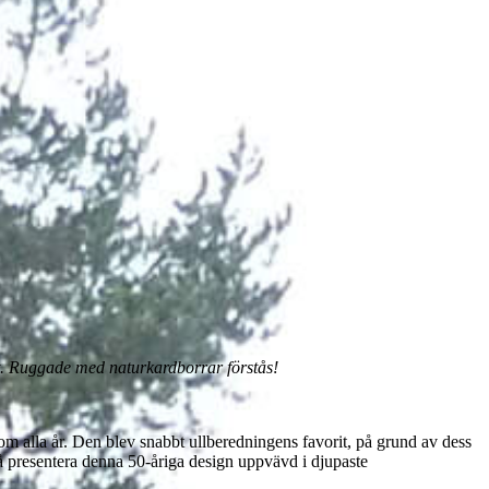
et. Ruggade med naturkardborrar förstås!
 alla år. Den blev snabbt ullberedningens favorit, på grund av dess
 få presentera denna 50-åriga design uppvävd i djupaste