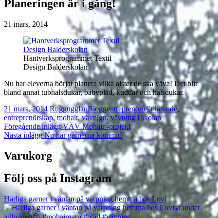
Planeringen är i gång!
21 mars, 2014
Hantverksprogrammet Textil
Design Balderskolan
Nu har eleverna börjat planera vilka alster de ska väva! Det blir
bland annat tubhalsdukar, babypläd, kuddar och halsdukar.
21 mars, 2014
Ruggugglan
Blogg
entreprenöriellt lärande
,
entreprenörskap
,
mohair
,
vävnign
,
vävning i skolan
Inläggsnavigering
Föregående inlägg
VÄV Mohair -projekt
Nästa inlägg
Nu har garnerna kommit!
Varukorg
Följ oss på Instagram
Härliga garner i väntan på varpning hemma hos Lovi