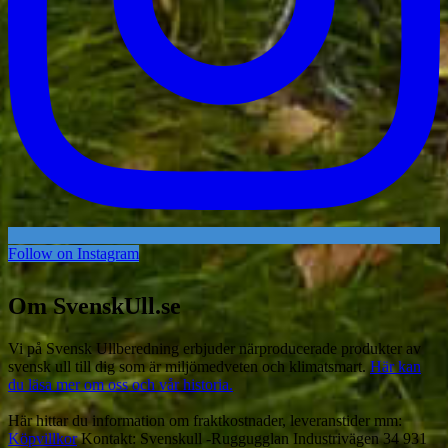
Follow on Instagram
Om SvenskUll.se
Vi på Svensk Ullberedning erbjuder närproducerade produkter av
svensk ull till dig som är miljömedveten och klimatsmart.
Här kan
du läsa mer om oss och vår historia.
Här hittar du information om fraktkostnader, leveranstider mm:
Köpvillkor
Kontakt: Svenskull -Ruggugglan Industrivägen 34 931