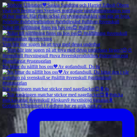
Nålar till nålfiltning finns nu hos oss😊 #nålfiltn
Vem blir inte sugen på att tova med dessa underbar
Nu hittar du nålfilt hos oss🧡Av gotlandsull. Du hi
När tonåringen matchar stickor med nagellacket😊🍍#s
Gotlands Ullspinneri i Fardhem har en unik park av