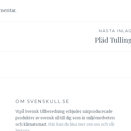
mentar.
NÄSTA INLÄ
Pläd Tullin
OM SVENSKULL.SE
Vi på Svensk Ullberedning erbjuder närproducerade
produkter av svensk ull till dig som är miljömedveten
och klimatsmart.
Här kan du läsa mer om oss och vår
historia.