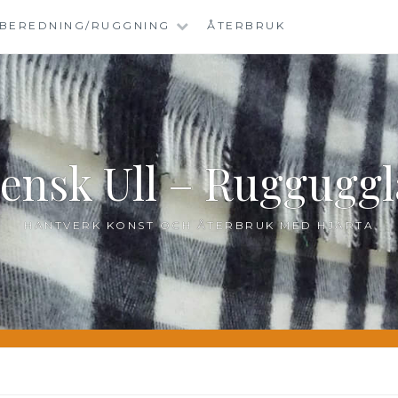
BEREDNING/RUGGNING
ÅTERBRUK
ensk Ull – Ruggugg
HANTVERK KONST OCH ÅTERBRUK MED HJÄRTA