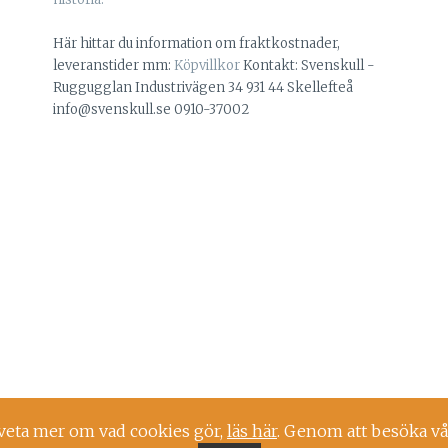
Här hittar du information om fraktkostnader,
leveranstider mm:
Köpvillkor
Kontakt: Svenskull -
Ruggugglan Industrivägen 34 931 44 Skellefteå
info@svenskull.se 0910-37002
 veta mer om vad cookies gör,
läs här
. Genom att besöka vå