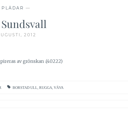
—
PLÄDAR
—
 Sundsvall
AUGUSTI, 2012
spireras av grönskan .(40222)
R
BORSTAD ULL
,
RUGGA
,
VÄVA