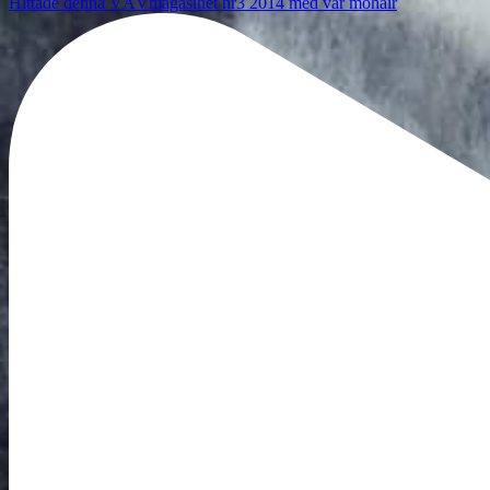
Hittade denna VÄVmagasinet nr3 2014 med vår mohair