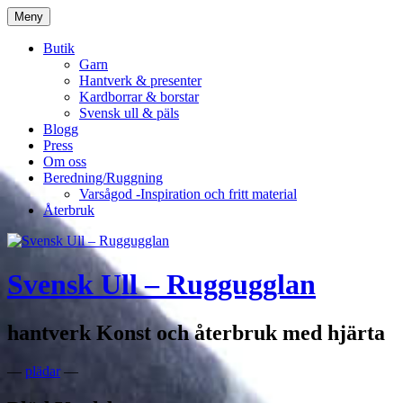
Hoppa
Meny
till
innehåll
Butik
Garn
Hantverk & presenter
Kardborrar & borstar
Svensk ull & päls
Blogg
Press
Om oss
Beredning/Ruggning
Varsågod -Inspiration och fritt material
Återbruk
Svensk Ull – Ruggugglan
hantverk Konst och återbruk med hjärta
—
plädar
—