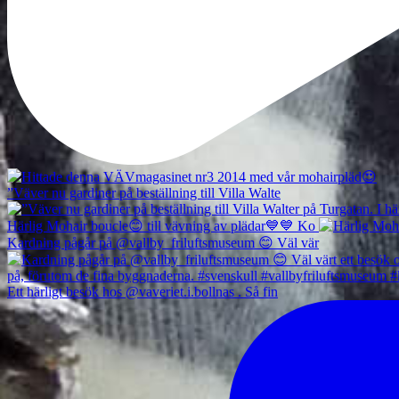
”Väver nu gardiner på beställning till Villa Walte
Härlig Mohair boucle😊 till vävning av plädar💙💙 Ko
Kardning pågår på @vallby_friluftsmuseum 😊 Väl vär
Ett härligt besök hos @vaveriet.i.bollnas . Så fin