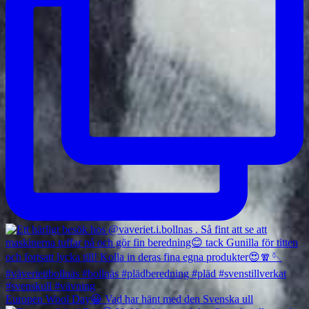
Europen Wool Day😀 Vad har hänt med den Svenska ull