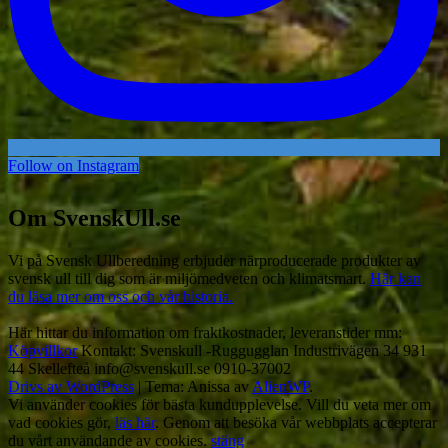
Follow on Instagram
Om SvenskUll.se
Vi på Svensk Ullberedning erbjuder närproducerade produkter av
svensk ull till dig som är miljömedveten och klimatsmart.
Här kan
du läsa mer om oss och vår historia.
Här hittar du information om fraktkostnader, leveranstider mm:
Köpvillkor
Kontakt: Svenskull -Ruggugglan Industrivägen 34 931
44 Skellefteå info@svenskull.se 0910-37002
Drivs av WordPress
|
Tema: Anissa av
AlienWP
.
Vi använder cookies för bästa kundupplevelse. Vill du veta mer om
vad cookies gör,
läs här
. Genom att besöka vår webbplats accepterar
du vårt användande av cookies.
stäng