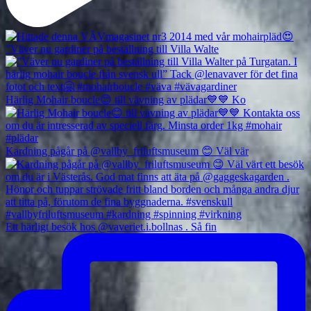
”Väver nu gardiner på beställning till Villa Walte
Härlig Mohair boucle😊 till vävning av plädar💙💙 Ko
Kardning pågår på @vallby_friluftsmuseum 😊 Väl vär
Ett härligt besök hos @vaveriet.i.bollnas . Så fin