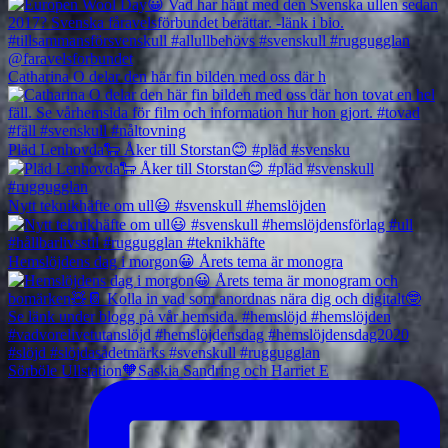
Catharina O delar den här fin bilden med oss där h
Pläd Lenhovda🐑 Åker till Storstan😊 #pläd #svensku
Nytt teknikhäfte om ull😃 #svenskull #hemslöjden
Hemslöjdens dag i morgon😀 Årets tema är monogra
Sörböle Ullstation🧡Saskia Sandring och Harriet E