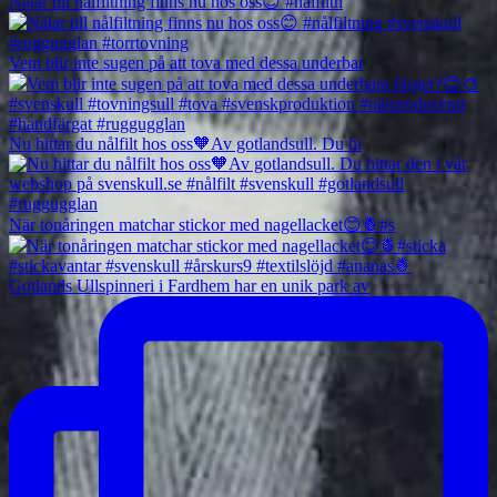
Nålar till nålfiltning finns nu hos oss😊 #nålfiltn
Vem blir inte sugen på att tova med dessa underbar
Nu hittar du nålfilt hos oss🧡Av gotlandsull. Du hi
När tonåringen matchar stickor med nagellacket😊🍍#s
Gotlands Ullspinneri i Fardhem har en unik park av