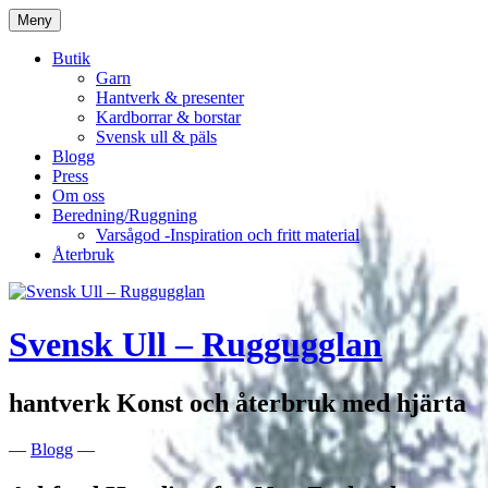
Hoppa
Meny
till
innehåll
Butik
Garn
Hantverk & presenter
Kardborrar & borstar
Svensk ull & päls
Blogg
Press
Om oss
Beredning/Ruggning
Varsågod -Inspiration och fritt material
Återbruk
Svensk Ull – Ruggugglan
hantverk Konst och återbruk med hjärta
—
Blogg
—