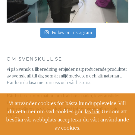
Follow on Instagram
OM SVENSKULL.SE
Vi på Svensk Ullberedning erbjuder närproducerade produkter
av svensk ull till dig som är miljömedveten och klimatsmart.
Här kan du läsa mer om oss och vår historia.
Här hittar du information om fraktkostnader, leveranstider
mm:
Köpvillkor
Kontakt: Svenskull -Ruggugglan
Vi använder cookies för bästa kundupplevelse. Vill
Industrivägen 34 931 44 Skellefteå info@svenskull.se 0910-
du veta mer om vad cookies gör,
läs här
. Genom att
37002
besöka vår webbplats accepterar du vårt användande
av cookies.