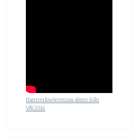
Hantverkselevernas alster från
VÄV2014