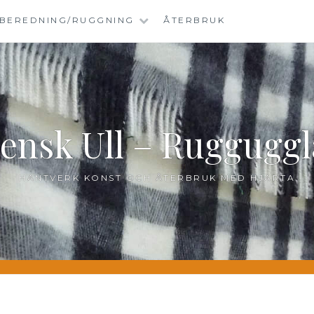
BEREDNING/RUGGNING
ÅTERBRUK
ensk Ull – Ruggugg
HANTVERK KONST OCH ÅTERBRUK MED HJÄRTA