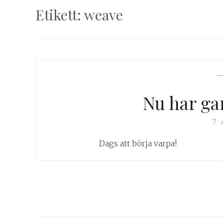
Etikett:
weave
Nu har ga
7 
Dags att börja varpa!