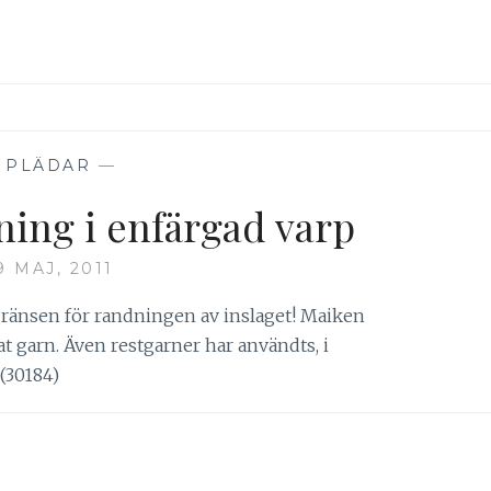
—
PLÄDAR
—
ing i enfärgad varp
9 MAJ, 2011
 gränsen för randningen av inslaget! Maiken
at garn. Även restgarner har användts, i
(30184)