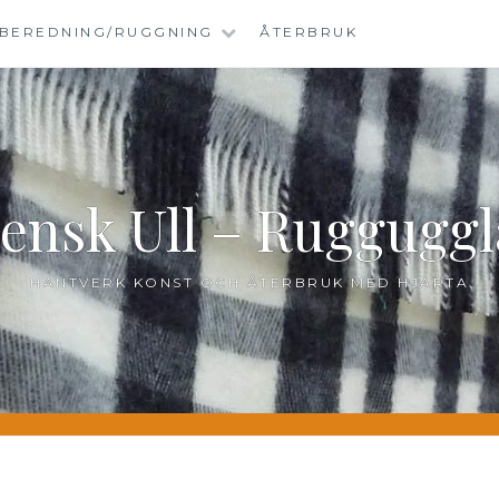
BEREDNING/RUGGNING
ÅTERBRUK
ensk Ull – Ruggugg
HANTVERK KONST OCH ÅTERBRUK MED HJÄRTA