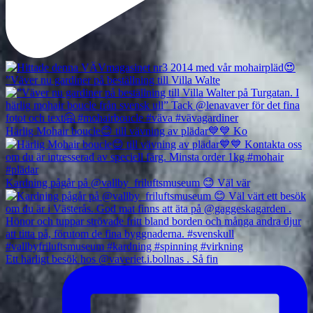
”Väver nu gardiner på beställning till Villa Walte
Härlig Mohair boucle😊 till vävning av plädar💙💙 Ko
Kardning pågår på @vallby_friluftsmuseum 😊 Väl vär
Ett härligt besök hos @vaveriet.i.bollnas . Så fin