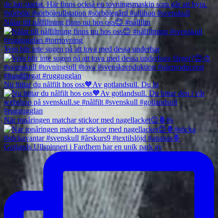
Nålar till nålfiltning finns nu hos oss😊 #nålfiltn
Vem blir inte sugen på att tova med dessa underbar
Nu hittar du nålfilt hos oss🧡Av gotlandsull. Du hi
När tonåringen matchar stickor med nagellacket😊🍍#s
Gotlands Ullspinneri i Fardhem har en unik park av