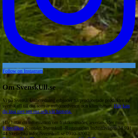
Follow on Instagram
Om SvenskUll.se
Vi på Svensk Ullberedning erbjuder närproducerade produkter av
svensk ull till dig som är miljömedveten och klimatsmart.
Här kan
du läsa mer om oss och vår historia.
Här hittar du information om fraktkostnader, leveranstider mm:
Köpvillkor
Kontakt: Svenskull -Ruggugglan Industrivägen 34 931
44 Skellefteå info@svenskull.se 0910-37002