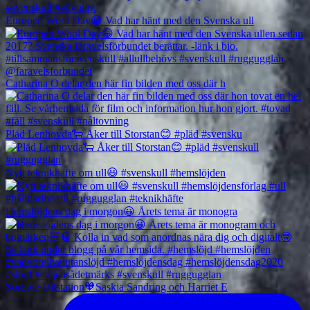
Europen Wool Day😀 Vad har hänt med den Svenska ull
Catharina O delar den här fin bilden med oss där h
Pläd Lenhovda🐑 Åker till Storstan😊 #pläd #svensku
Nytt teknikhäfte om ull😃 #svenskull #hemslöjden
Hemslöjdens dag i morgon😀 Årets tema är monogra
Sörböle Ullstation🧡Saskia Sandring och Harriet E