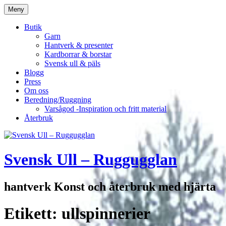
Hoppa
Meny
till
innehåll
Butik
Garn
Hantverk & presenter
Kardborrar & borstar
Svensk ull & päls
Blogg
Press
Om oss
Beredning/Ruggning
Varsågod -Inspiration och fritt material
Återbruk
Svensk Ull – Ruggugglan
hantverk Konst och återbruk med hjärta
Etikett:
ullspinnerier