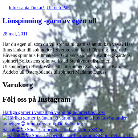
—
Intressanta länkar!
,
Ull och Päls
—
Lönspinning -garn av egen ull
28 maj, 2011
Har du egen ull som du vill spinna till garn så att du kan väva? Här
finns länkar till spinnerier i Sverige som kan hjälpa dig med det!
Båvens spinnhus Filtmakeriet Gotlands spinneri Karlbergsgårdens
spinneri Solkustens spinnverkstad Stenkyrka ullspinneri
Ullspinneriet i Brink Wålstedts ullspinneri Zäta spinneri Karderiet
Åddebo ull Östergötlands ullspinneri Madame Lutuss
Varukorg
Följ oss på Instagram
Härliga garner i väntan på varpning hemma hos Lovi
Så sött😍🐑 Stina 7 år berättar för barnradion SR hu