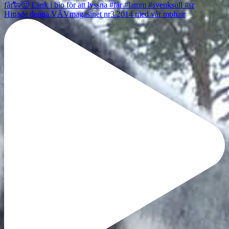
Hittade denna VÄVmagasinet nr3 2014 med vår mohair