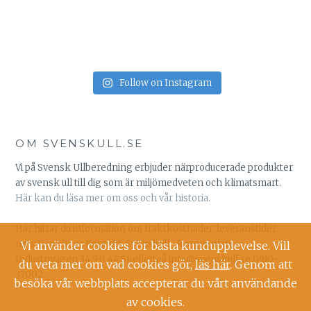
Follow on Instagram
OM SVENSKULL.SE
Vi på Svensk Ullberedning erbjuder närproducerade produkter
av svensk ull till dig som är miljömedveten och klimatsmart.
Här kan du läsa mer om oss och vår historia.
Här hittar du information om fraktkostnader, leveranstider
mm:
Köpvillkor
Kontakt: Svenskull -Ruggugglan
Vi använder cookies för bästa kundupplevelse. Vill
Industrivägen 34 931 44 Skellefteå info@svenskull.se 0910-
du veta mer om vad cookies gör,
läs här
. Genom att
37002
besöka vår webbplats accepterar du vårt användande
av cookies.