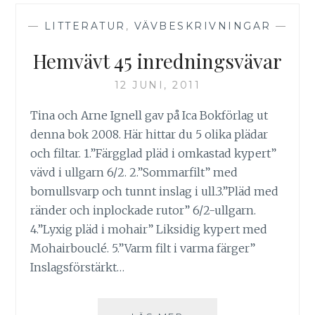
—
LITTERATUR
,
VÄVBESKRIVNINGAR
—
Hemvävt 45 inredningsvävar
12 JUNI, 2011
Tina och Arne Ignell gav på Ica Bokförlag ut
denna bok 2008. Här hittar du 5 olika plädar
och filtar. 1.”Färgglad pläd i omkastad kypert”
vävd i ullgarn 6/2. 2.”Sommarfilt” med
bomullsvarp och tunnt inslag i ull.3.”Pläd med
ränder och inplockade rutor” 6/2-ullgarn.
4.”Lyxig pläd i mohair” Liksidig kypert med
Mohairbouclé. 5.”Varm filt i varma färger”
Inslagsförstärkt…