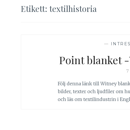
Etikett:
textilhistoria
—
INTRE
Point blanket 
7
Följ denna länk till Witney blan
bilder, texter och ljudfiler om hu
och läs om textilindustrin i Engl