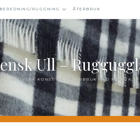
BEREDNING/RUGGNING
ÅTERBRUK
ensk Ull – Ruggugg
HANTVERK KONST OCH ÅTERBRUK MED HJÄRTA