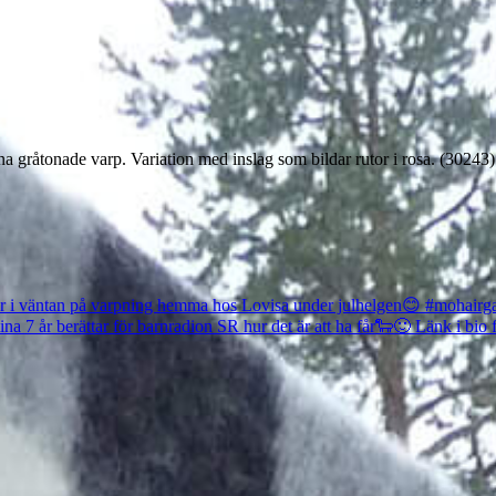
gråtonade varp. Variation med inslag som bildar rutor i rosa. (30243)