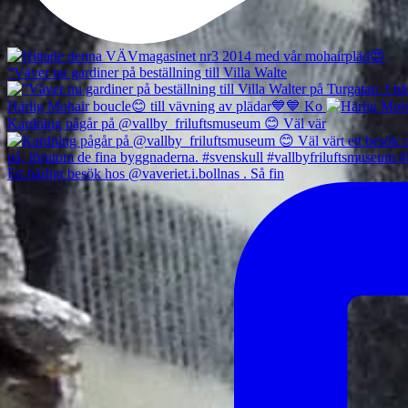
”Väver nu gardiner på beställning till Villa Walte
Härlig Mohair boucle😊 till vävning av plädar💙💙 Ko
Kardning pågår på @vallby_friluftsmuseum 😊 Väl vär
Ett härligt besök hos @vaveriet.i.bollnas . Så fin