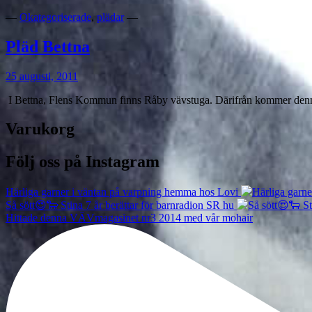
—
Okategoriserade
,
plädar
—
Pläd Bettna
25 augusti, 2011
I Bettna, Flens Kommun finns Råby vävstuga. Därifrån kommer denna 
Varukorg
Följ oss på Instagram
Härliga garner i väntan på varpning hemma hos Lovi
Så sött😍🐑 Stina 7 år berättar för barnradion SR hu
Hittade denna VÄVmagasinet nr3 2014 med vår mohair