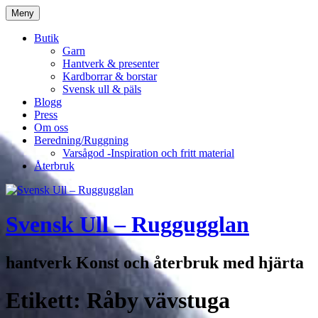
Hoppa
Meny
till
innehåll
Butik
Garn
Hantverk & presenter
Kardborrar & borstar
Svensk ull & päls
Blogg
Press
Om oss
Beredning/Ruggning
Varsågod -Inspiration och fritt material
Återbruk
Svensk Ull – Ruggugglan
hantverk Konst och återbruk med hjärta
Etikett:
Råby vävstuga