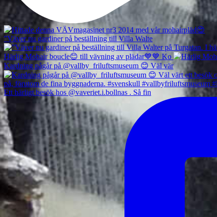
”Väver nu gardiner på beställning till Villa Walte
Härlig Mohair boucle😊 till vävning av plädar💙💙 Ko
Kardning pågår på @vallby_friluftsmuseum 😊 Väl vär
Ett härligt besök hos @vaveriet.i.bollnas . Så fin