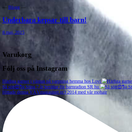
—
Blogg
—
Underbara kepsar till barn!
8 maj, 2015
Varukorg
Följ oss på Instagram
Härliga garner i väntan på varpning hemma hos Lovi
Så sött😍🐑 Stina 7 år berättar för barnradion SR hu
Hittade denna VÄVmagasinet nr3 2014 med vår mohair