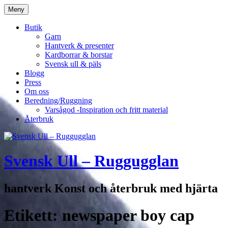
Hoppa
Meny
till
innehåll
Butik
Garn
Hantverk & presenter
Kardborrar & borstar
Svensk ull & päls
Blogg
Press
Om oss
Beredning/Ruggning
Varsågod -Inspiration och fritt material
Återbruk
Svensk Ull – Ruggugglan
hantverk Konst och återbruk med hjärta
Etikett:
newspaper boy cap