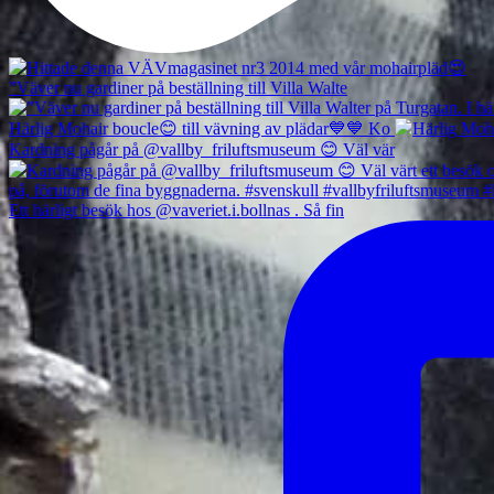
”Väver nu gardiner på beställning till Villa Walte
Härlig Mohair boucle😊 till vävning av plädar💙💙 Ko
Kardning pågår på @vallby_friluftsmuseum 😊 Väl vär
Ett härligt besök hos @vaveriet.i.bollnas . Så fin