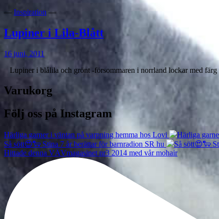
—
Inspiration
—
Lupiner i Lila-Blått
16 juni, 2011
Lupiner i blålila och grönt -försommaren i norrland lockar med färg o
Varukorg
Följ oss på Instagram
Härliga garner i väntan på varpning hemma hos Lovi
Så sött😍🐑 Stina 7 år berättar för barnradion SR hu
Hittade denna VÄVmagasinet nr3 2014 med vår mohair