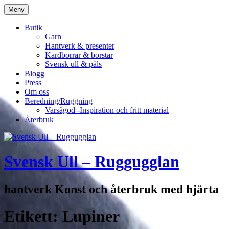
Hoppa
Meny
till
innehåll
Butik
Garn
Hantverk & presenter
Kardborrar & borstar
Svensk ull & päls
Blogg
Press
Om oss
Beredning/Ruggning
Varsågod -Inspiration och fritt material
Återbruk
Svensk Ull – Ruggugglan
hantverk Konst och återbruk med hjärta
Etikett:
Lupiner