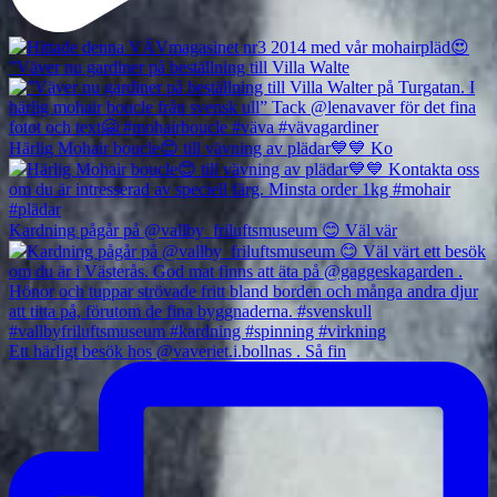
”Väver nu gardiner på beställning till Villa Walte
Härlig Mohair boucle😊 till vävning av plädar💙💙 Ko
Kardning pågår på @vallby_friluftsmuseum 😊 Väl vär
Ett härligt besök hos @vaveriet.i.bollnas . Så fin