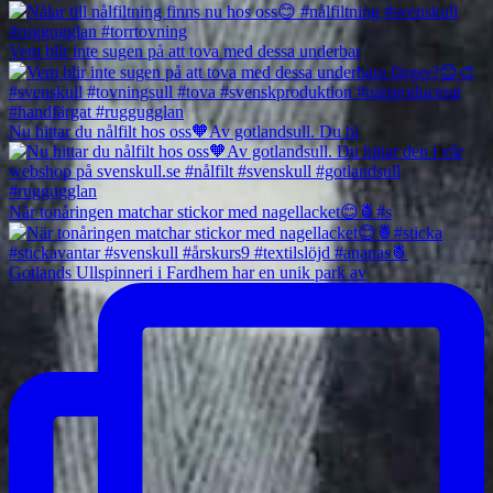
Vem blir inte sugen på att tova med dessa underbar
Nu hittar du nålfilt hos oss🧡Av gotlandsull. Du hi
När tonåringen matchar stickor med nagellacket😊🍍#s
Gotlands Ullspinneri i Fardhem har en unik park av