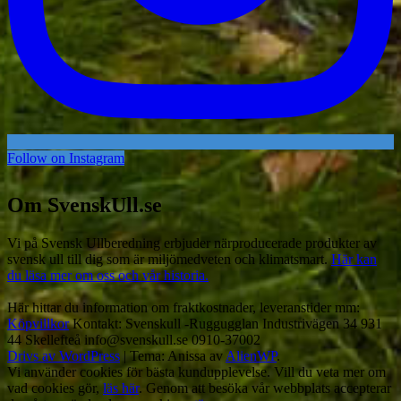
Follow on Instagram
Om SvenskUll.se
Vi på Svensk Ullberedning erbjuder närproducerade produkter av
svensk ull till dig som är miljömedveten och klimatsmart.
Här kan
du läsa mer om oss och vår historia.
Här hittar du information om fraktkostnader, leveranstider mm:
Köpvillkor
Kontakt: Svenskull -Ruggugglan Industrivägen 34 931
44 Skellefteå info@svenskull.se 0910-37002
Drivs av WordPress
|
Tema: Anissa av
AlienWP
.
Vi använder cookies för bästa kundupplevelse. Vill du veta mer om
vad cookies gör,
läs här
. Genom att besöka vår webbplats accepterar