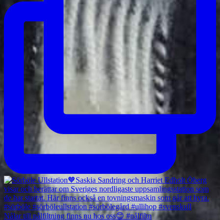
Nålar till nålfiltning finns nu hos oss😊 #nålfiltn