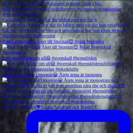
Catharina O delar den här fin bilden med oss där h
Pläd Lenhovda🐑 Åker till Storstan😊 #pläd #svensku
Nytt teknikhäfte om ull😃 #svenskull #hemslöjden
Hemslöjdens dag i morgon😀 Årets tema är monogra
Sörböle Ullstation🧡Saskia Sandring och Harriet E