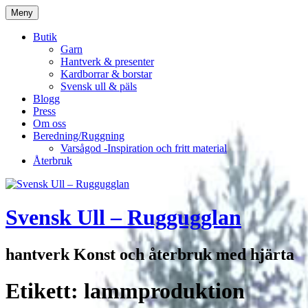
Hoppa
Meny
till
innehåll
Butik
Garn
Hantverk & presenter
Kardborrar & borstar
Svensk ull & päls
Blogg
Press
Om oss
Beredning/Ruggning
Varsågod -Inspiration och fritt material
Återbruk
Svensk Ull – Ruggugglan
hantverk Konst och återbruk med hjärta
Etikett:
lammproduktion