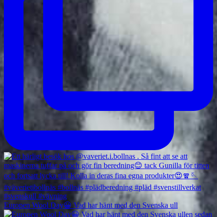
Europen Wool Day😀 Vad har hänt med den Svenska ull