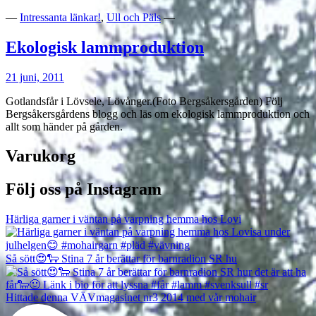
—
Intressanta länkar!
,
Ull och Päls
—
Ekologisk lammproduktion
21 juni, 2011
Gotlandsfår i Lövsele, Lövånger.(Foto Bergsåkersgården) Följ
Bergsåkersgårdens blogg och läs om ekologisk lammproduktion och
allt som händer på gården.
Varukorg
Följ oss på Instagram
Härliga garner i väntan på varpning hemma hos Lovi
Så sött😍🐑 Stina 7 år berättar för barnradion SR hu
Hittade denna VÄVmagasinet nr3 2014 med vår mohair