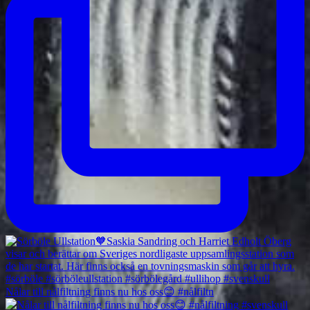
Nålar till nålfiltning finns nu hos oss😊 #nålfiltn