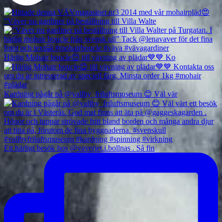
”Väver nu gardiner på beställning till Villa Walte
Härlig Mohair boucle😊 till vävning av plädar💙💙 Ko
Kardning pågår på @vallby_friluftsmuseum 😊 Väl vär
Ett härligt besök hos @vaveriet.i.bollnas . Så fin