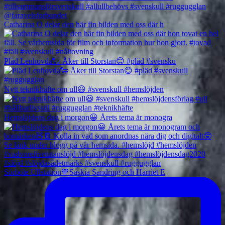
Catharina O delar den här fin bilden med oss där h
Pläd Lenhovda🐑 Åker till Storstan😊 #pläd #svensku
Nytt teknikhäfte om ull😃 #svenskull #hemslöjden
Hemslöjdens dag i morgon😀 Årets tema är monogra
Sörböle Ullstation🧡Saskia Sandring och Harriet E