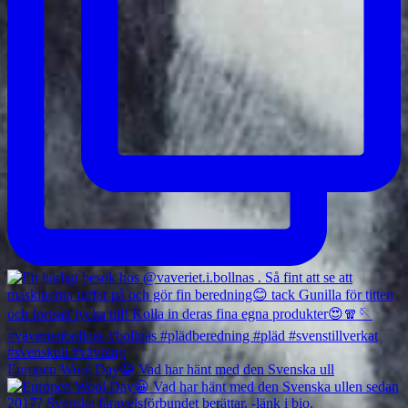
Europen Wool Day😀 Vad har hänt med den Svenska ull