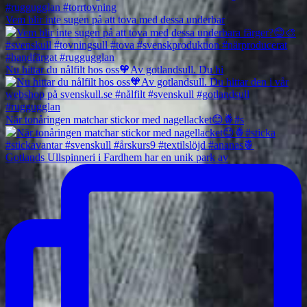
Vem blir inte sugen på att tova med dessa underbar
Nu hittar du nålfilt hos oss🧡Av gotlandsull. Du hi
När tonåringen matchar stickor med nagellacket😊🍍#s
Gotlands Ullspinneri i Fardhem har en unik park av