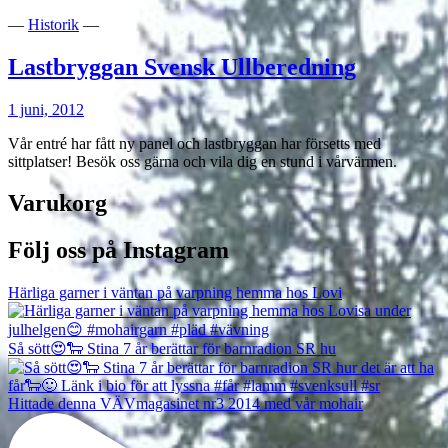
—
Historik
—
Lastbryggan Svensk Ullberedning
1 juni, 2012
Vår entré har fått ny panel och lastbryggan har försetts med
sittplatser! Besök oss gärna och vila dig en stund i vårvärmen.
Varukorg
Följ oss på Instagram
Härliga garner i väntan på varpning hemma hos Lovi
Så sött😍🐑 Stina 7 år berättar för barnradion SR hu
Hittade denna VÄVmagasinet nr3 2014 med vår mohair