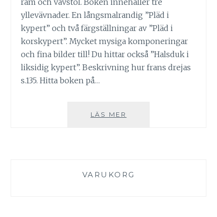
ram och vävstol. Boken innehåller tre
yllevävnader. En långsmalrandig ”Pläd i
kypert” och två färgställningar av ”Pläd i
korskypert”. Mycket mysiga komponeringar
och fina bilder till! Du hittar också ”Halsduk i
liksidig kypert”. Beskrivning hur frans drejas
s.135. Hitta boken på…
100
LÄS MER
MODELLER
ATT
VÄVA
VARUKORG