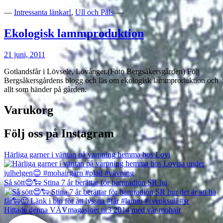
—
Intressanta länkar!
,
Ull och Päls
—
Ekologisk lammproduktion
21 juni, 2011
Gotlandsfår i Lövsele, Lövånger.(Foto Bergsåkersgården) Följ
Bergsåkersgårdens blogg och läs om ekologisk lammproduktion och
allt som händer på gården.
Varukorg
Följ oss på Instagram
Härliga garner i väntan på varpning hemma hos Lovi
Så sött😍🐑 Stina 7 år berättar för barnradion SR hu
Hittade denna VÄVmagasinet nr3 2014 med vår mohair