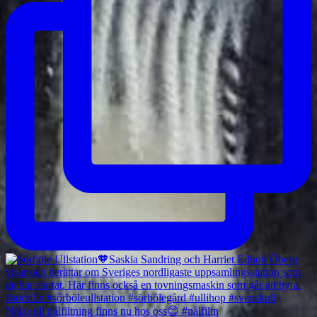
Nålar till nålfiltning finns nu hos oss😊 #nålfiltn