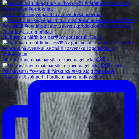
Vem blir inte sugen på att tova med dessa underbar
Nu hittar du nålfilt hos oss🧡Av gotlandsull. Du hi
När tonåringen matchar stickor med nagellacket😊🍍#s
Gotlands Ullspinneri i Fardhem har en unik park av