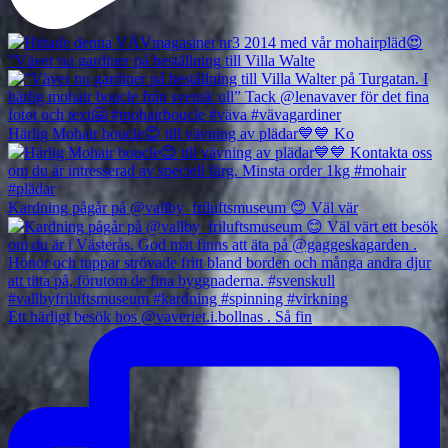
”Väver nu gardiner på beställning till Villa Walte
Härlig Mohair boucle😊 till vävning av plädar💙💙 Ko
Kardning pågår på @vallby_friluftsmuseum 😊 Väl vär
Ett härligt besök hos @vaveriet.i.bollnas . Så fin