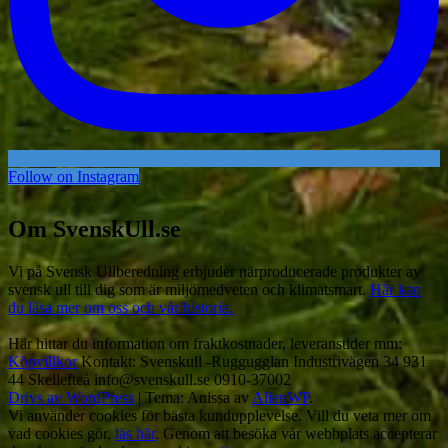
Follow on Instagram
Om SvenskUll.se
Vi på Svensk Ullberedning erbjuder närproducerade produkter av
svensk ull till dig som är miljömedveten och klimatsmart.
Här kan
du läsa mer om oss och vår historia.
Här hittar du information om fraktkostnader, leveranstider mm:
Köpvillkor
Kontakt: Svenskull -Ruggugglan Industrivägen 34 931
44 Skellefteå info@svenskull.se 0910-37002
Drivs av WordPress
|
Tema: Anissa av
AlienWP
.
Vi använder cookies för bästa kundupplevelse. Vill du veta mer om
vad cookies gör,
läs här
. Genom att besöka vår webbplats accepterar