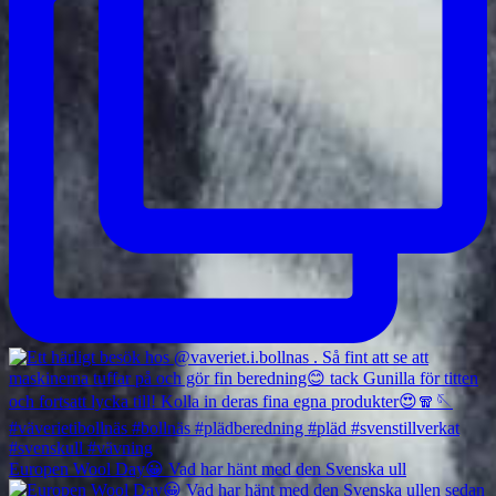
Europen Wool Day😀 Vad har hänt med den Svenska ull