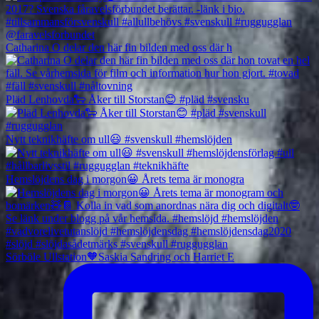
Catharina O delar den här fin bilden med oss där h
Pläd Lenhovda🐑 Åker till Storstan😊 #pläd #svensku
Nytt teknikhäfte om ull😃 #svenskull #hemslöjden
Hemslöjdens dag i morgon😀 Årets tema är monogra
Sörböle Ullstation🧡Saskia Sandring och Harriet E