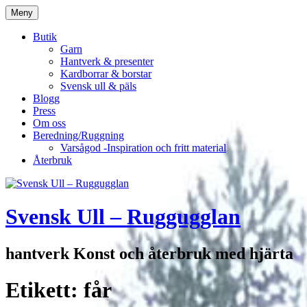
Hoppa
Meny
till
innehåll
Butik
Garn
Hantverk & presenter
Kardborrar & borstar
Svensk ull & päls
Blogg
Press
Om oss
Beredning/Ruggning
Varsågod -Inspiration och fritt material
Återbruk
Svensk Ull – Ruggugglan
hantverk Konst och återbruk med hjärta
Etikett:
får