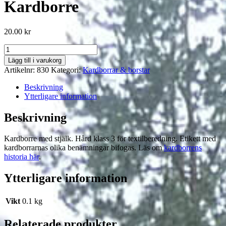
Kardborre
20.00
kr
Kardborre
mängd
Lägg till i varukorg
Artikelnr:
830
Kategori:
Kardborrar & borstar
Beskrivning
Ytterligare information
Beskrivning
Kardborre med stjälk. Hård klass 3 för textilberedning. Etikett med
kardborrarnas olika benämningar bifogas. Läs om
kardborrens
historia här
.
Ytterligare information
Vikt
0.1 kg
Relaterade produkter