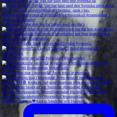
Europen Wool Day😀 Vad har hänt med den Svenska ull
Catharina O delar den här fin bilden med oss där h
Pläd Lenhovda🐑 Åker till Storstan😊 #pläd #svensku
Nytt teknikhäfte om ull😃 #svenskull #hemslöjden
Hemslöjdens dag i morgon😀 Årets tema är monogra
Sörböle Ullstation🧡Saskia Sandring och Harriet E