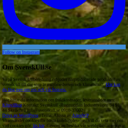
Follow on Instagram
Om SvenskUll.se
Vi på Svensk Ullberedning erbjuder närproducerade produkter av
svensk ull till dig som är miljömedveten och klimatsmart.
Här kan
du läsa mer om oss och vår historia.
Här hittar du information om fraktkostnader, leveranstider mm:
Köpvillkor
Kontakt: Svenskull -Ruggugglan Industrivägen 34 931
44 Skellefteå info@svenskull.se 0910-37002
Drivs av WordPress
|
Tema: Anissa av
AlienWP
.
Vi använder cookies för bästa kundupplevelse. Vill du veta mer om
vad cookies gör,
läs här
. Genom att besöka vår webbplats accepterar