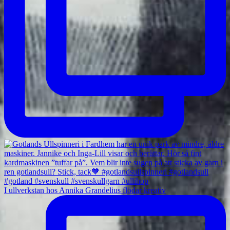
I ullverkstan hos Annika Grandelius flödar kreativ