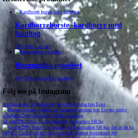
Kardborreborste -kardborre med
handtag
195.00
kr
Läs mer
Ruggugglan pysselset
150.00
kr
Lägg till i varukorg
Följ oss på Instagram
Härliga garner i väntan på varpning hemma hos Lovi
Så sött😍🐑 Stina 7 år berättar för barnradion SR hu