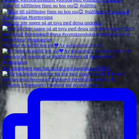
Nålar till nålfiltning finns nu hos oss😊 #nålfiltn
Vem blir inte sugen på att tova med dessa underbar
Nu hittar du nålfilt hos oss🧡Av gotlandsull. Du hi
När tonåringen matchar stickor med nagellacket😊🍍#s
Gotlands Ullspinneri i Fardhem har en unik park av