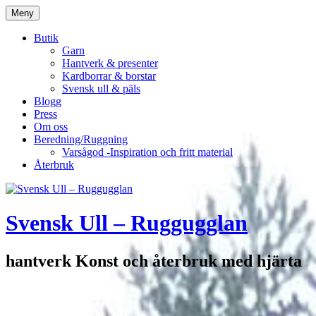
Hoppa
Meny
till
innehåll
Butik
Garn
Hantverk & presenter
Kardborrar & borstar
Svensk ull & päls
Blogg
Press
Om oss
Beredning/Ruggning
Varsågod -Inspiration och fritt material
Återbruk
Svensk Ull – Ruggugglan
hantverk Konst och återbruk med hjärta