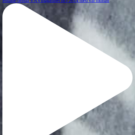
Hittade denna VÄVmagasinet nr3 2014 med vår mohair