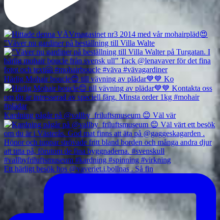
”Väver nu gardiner på beställning till Villa Walte
Härlig Mohair boucle😊 till vävning av plädar💙💙 Ko
Kardning pågår på @vallby_friluftsmuseum 😊 Väl vär
Ett härligt besök hos @vaveriet.i.bollnas . Så fin