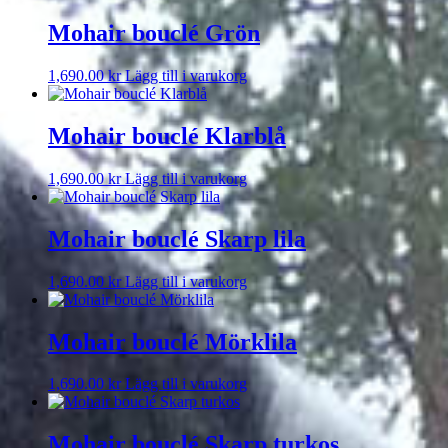
Mohair bouclé Grön
1,690.00
kr
Lägg till i varukorg
Mohair bouclé Klarblå
1,690.00
kr
Lägg till i varukorg
Mohair bouclé Skarp lila
1,690.00
kr
Lägg till i varukorg
Mohair bouclé Mörklila
1,690.00
kr
Lägg till i varukorg
Mohair bouclé Skarp turkos