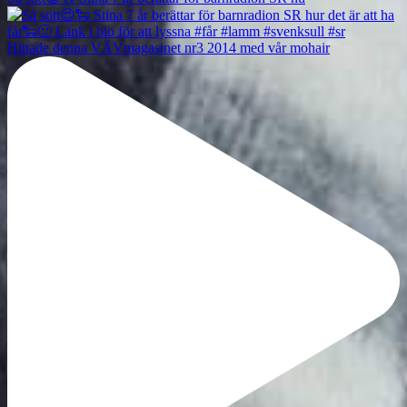
Hittade denna VÄVmagasinet nr3 2014 med vår mohair