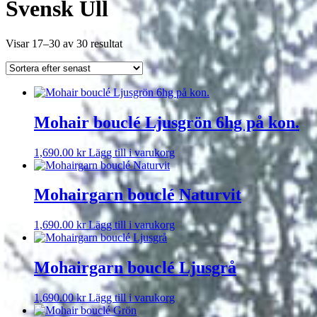
Svensk Ull
Sortera
Visar 17–30 av 30 resultat
efter
senaste
Mohair bouclé Ljusgrön 6hg på kon.
1,690.00
kr
Lägg till i varukorg
Mohairgarn bouclé Naturvit
1,690.00
kr
Lägg till i varukorg
Mohairgarn bouclé Ljusgrå
1,690.00
kr
Lägg till i varukorg