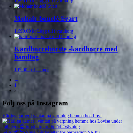
1,690.00
kr
Lägg till i varukorg
Mohair bouclé Svart
1,690.00
kr
Lägg till i varukorg
Kardborreborste -kardborre med
handtag
195.00
kr
Läs mer
←
1
2
Följ oss på Instagram
Härliga garner i väntan på varpning hemma hos Lovi
Så sött😍🐑 Stina 7 år berättar för barnradion SR hu