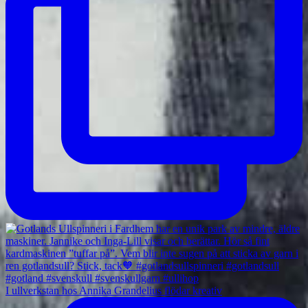
I ullverkstan hos Annika Grandelius flödar kreativ