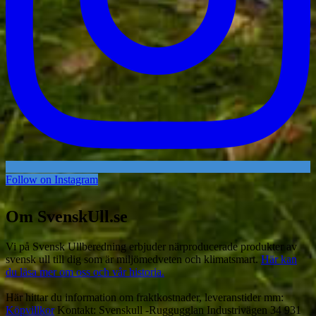
Follow on Instagram
Om SvenskUll.se
Vi på Svensk Ullberedning erbjuder närproducerade produkter av
svensk ull till dig som är miljömedveten och klimatsmart.
Här kan
du läsa mer om oss och vår historia.
Här hittar du information om fraktkostnader, leveranstider mm:
Köpvillkor
Kontakt: Svenskull -Ruggugglan Industrivägen 34 931