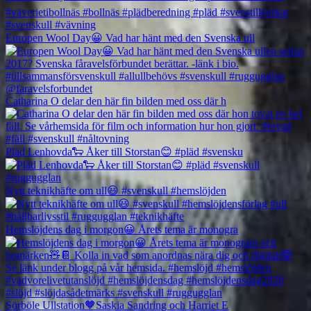
Europen Wool Day😀 Vad har hänt med den Svenska ull
Catharina O delar den här fin bilden med oss där h
Pläd Lenhovda🐑 Åker till Storstan😊 #pläd #svensku
Nytt teknikhäfte om ull😃 #svenskull #hemslöjden
Hemslöjdens dag i morgon😀 Årets tema är monogra
Sörböle Ullstation🧡Saskia Sandring och Harriet E