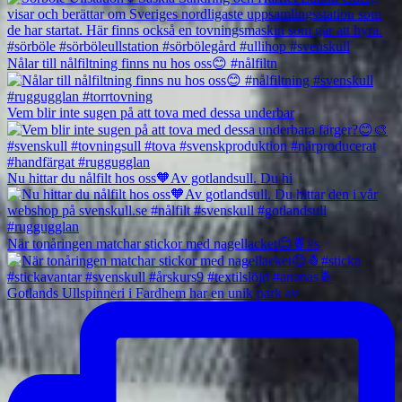
Nålar till nålfiltning finns nu hos oss😊 #nålfiltn
Vem blir inte sugen på att tova med dessa underbar
Nu hittar du nålfilt hos oss🧡Av gotlandsull. Du hi
När tonåringen matchar stickor med nagellacket😊🍍#s
Gotlands Ullspinneri i Fardhem har en unik park av