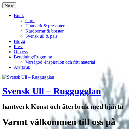
Hoppa
Meny
till
innehåll
Butik
Garn
Hantverk & presenter
Kardborrar & borstar
Svensk ull & päls
Blogg
Press
Om oss
Beredning/Ruggning
Varsågod -Inspiration och fritt material
Återbruk
Svensk Ull – Ruggugglan
hantverk Konst och återbruk med hjärta
Varmt välkommen till oss på