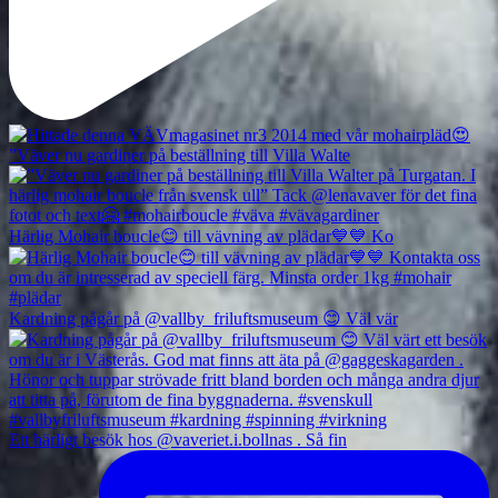
”Väver nu gardiner på beställning till Villa Walte
Härlig Mohair boucle😊 till vävning av plädar💙💙 Ko
Kardning pågår på @vallby_friluftsmuseum 😊 Väl vär
Ett härligt besök hos @vaveriet.i.bollnas . Så fin