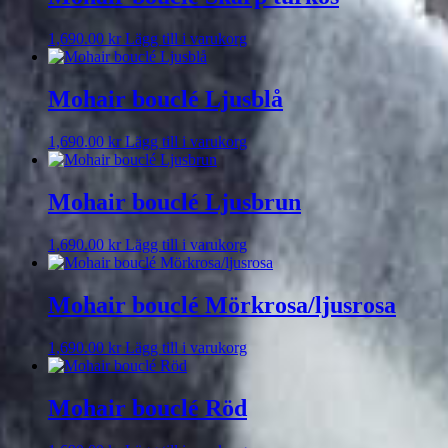
1,690.00
kr
Lägg till i varukorg
Mohair bouclé Ljusblå
1,690.00
kr
Lägg till i varukorg
Mohair bouclé Ljusbrun
1,690.00
kr
Lägg till i varukorg
Mohair bouclé Mörkrosa/ljusrosa
1,690.00
kr
Lägg till i varukorg
Mohair bouclé Röd